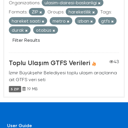
Organizations:
ulasim-dairesi-baskanligi
Formats:
ZIP
Groups:
hareketlilik
Tags:
hareket saati
metro
izban
gtfs
durak
otobüs
Filter Results
Toplu Ulaşım GTFS Verileri
43
İzmir Büyükşehir Belediyesi toplu ulaşım araçlarına
ait GTFS veri seti
19 MB
5 ZIP
User Guide