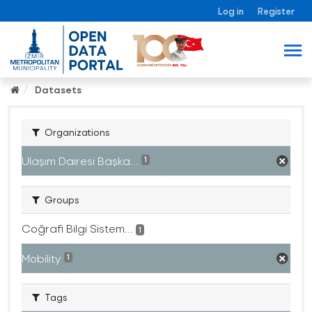
Log in
Register
Datasets
Organizations
Ulaşım Dairesi Başka...
1
Groups
Coğrafi Bilgi Sistem...
1
Mobility
1
Tags