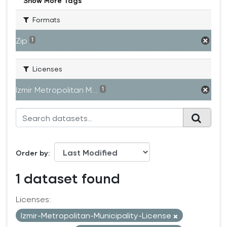
Show More Tags
Formats
Zip
1
Licenses
Izmir Metropolitan M...
1
Order by
1 dataset found
Licenses:
Izmir-Metropolitan-Municipality-License