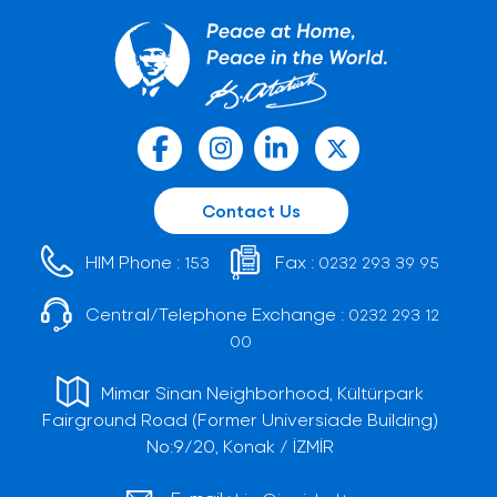
Contact Us
HIM Phone :
Fax :
153
0232 293 39 95
Central/Telephone Exchange :
0232 293 12
00
Mimar Sinan Neighborhood, Kültürpark
Fairground Road (Former Universiade Building)
No:9/20, Konak / İZMİR