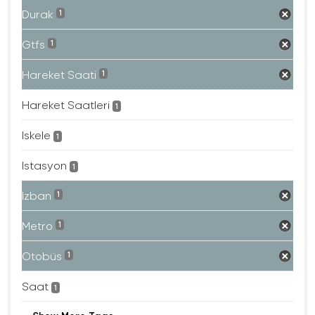
Durak
1
Gtfs
1
Hareket Saati
1
Hareket Saatleri
1
Iskele
1
Istasyon
1
Izban
1
Metro
1
Otobüs
1
Saat
1