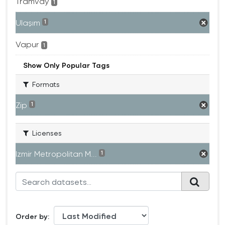
Tramvay
1
Ulaşım
1
Vapur
1
Show Only Popular Tags
Formats
Zip
1
Licenses
Izmir Metropolitan M...
1
Order by