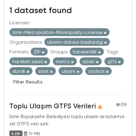
1 dataset found
Licenses:
Izmir-Metropolitan-Municipality-License
Organizations:
ulasim-dairesi-baskanligi
Formats:
ZIP
Groups:
hareketlilik
Tags:
hareket saati
metro
izban
gtfs
durak
saat
ulaşım
otobüs
Filter Results
Toplu Ulaşım GTFS Verileri
39
İzmir Büyükşehir Belediyesi toplu ulaşım araçlarına
ait GTFS veri seti
19 MB
5 ZIP