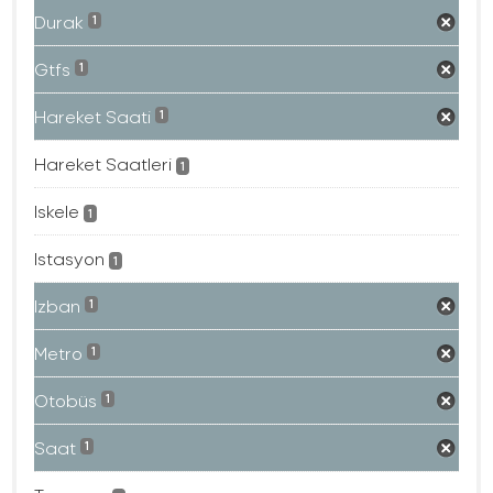
Durak
1
Gtfs
1
Hareket Saati
1
Hareket Saatleri
1
Iskele
1
Istasyon
1
Izban
1
Metro
1
Otobüs
1
Saat
1