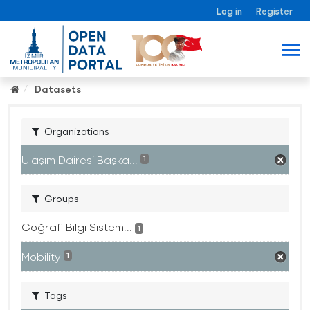
Log in
Register
Datasets
Organizations
Ulaşım Dairesi Başka...
1
Groups
Coğrafi Bilgi Sistem...
1
Mobility
1
Tags