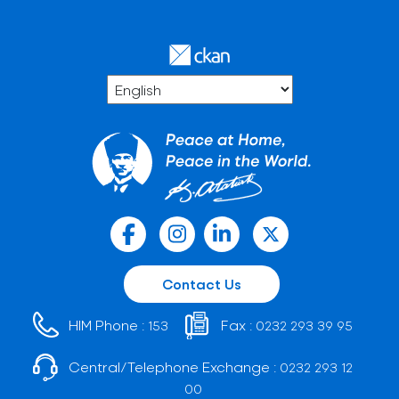
Contact Us
HIM Phone :
Fax :
153
0232 293 39 95
Central/Telephone Exchange :
0232 293 12
00