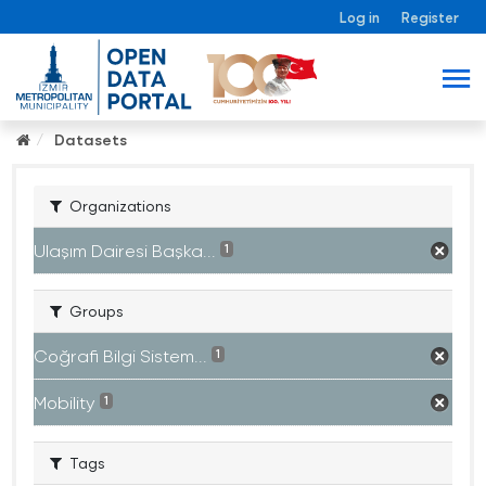
Log in
Register
Datasets
Organizations
Ulaşım Dairesi Başka...
1
Groups
Coğrafi Bilgi Sistem...
1
Mobility
1
Tags