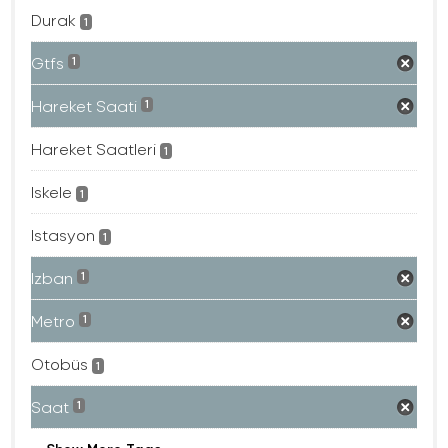
Durak
1
Gtfs
1
Hareket Saati
1
Hareket Saatleri
1
Iskele
1
Istasyon
1
Izban
1
Metro
1
Otobüs
1
Saat
1