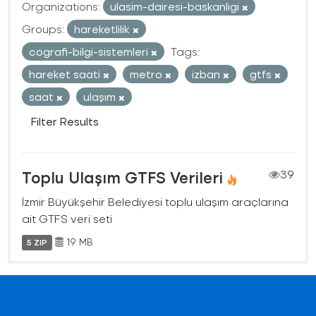
Organizations:
ulasim-dairesi-baskanligi
Groups:
hareketlilik
cografi-bilgi-sistemleri
Tags:
hareket saati
metro
izban
gtfs
saat
ulaşım
Filter Results
Toplu Ulaşım GTFS Verileri
39
İzmir Büyükşehir Belediyesi toplu ulaşım araçlarına
ait GTFS veri seti
19 MB
5 ZIP