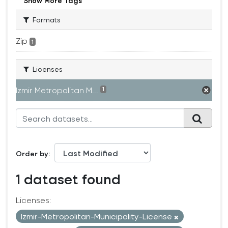
Show More Tags
Formats
Zip
1
Licenses
Izmir Metropolitan M...
1
Order by
1 dataset found
Licenses:
Izmir-Metropolitan-Municipality-License