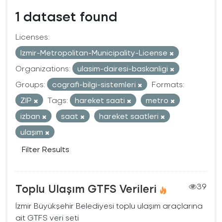
1 dataset found
Licenses:
Izmir-Metropolitan-Municipality-License
Organizations:
ulasim-dairesi-baskanligi
Groups:
cografi-bilgi-sistemleri
Formats:
ZIP
Tags:
hareket saati
metro
izban
saat
hareket saatleri
ulaşım
Filter Results
Toplu Ulaşım GTFS Verileri
39
İzmir Büyükşehir Belediyesi toplu ulaşım araçlarına
ait GTFS veri seti