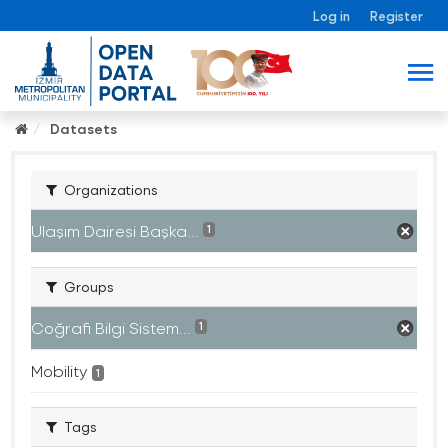
Log in
Register
Datasets
Organizations
Ulaşım Dairesi Başka...
1
Groups
Coğrafi Bilgi Sistem...
1
Mobility
1
Tags