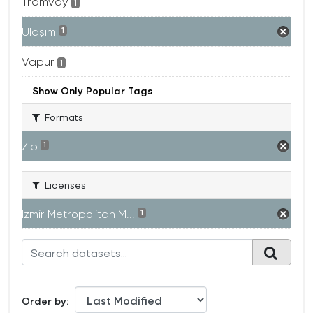
Tramvay
1
Ulaşım
1
Vapur
1
Show Only Popular Tags
Formats
Zip
1
Licenses
Izmir Metropolitan M...
1
Order by