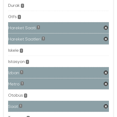
Durak
1
Gtfs
1
Hareket Saati
1
Hareket Saatleri
1
Iskele
1
Istasyon
1
Izban
1
Metro
1
Otobüs
1
Saat
1