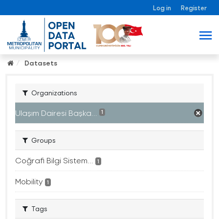
Log in
Register
Datasets
Organizations
Ulaşım Dairesi Başka...
1
Groups
Coğrafi Bilgi Sistem...
1
Mobility
1
Tags