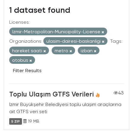
1 dataset found
Licenses:
Izmir-Metropolitan-Municipality-License
Organizations:
ulasim-dairesi-baskanligi
Tags:
hareket saati
metro
izban
otobüs
Filter Results
Toplu Ulaşım GTFS Verileri
43
İzmir Büyükşehir Belediyesi toplu ulaşım araçlarına
ait GTFS veri seti
19 MB
5 ZIP