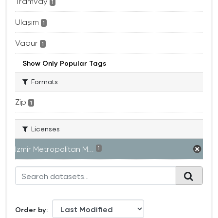
Tramvay
1
Ulaşım
1
Vapur
1
Show Only Popular Tags
Formats
Zip
1
Licenses
Izmir Metropolitan M...
1
Order by