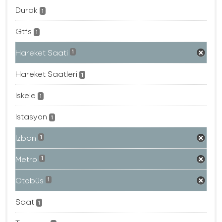
Durak
1
Gtfs
1
Hareket Saati
1
Hareket Saatleri
1
Iskele
1
Istasyon
1
Izban
1
Metro
1
Otobüs
1
Saat
1