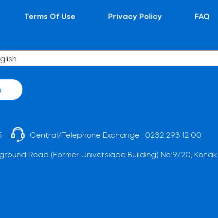
Terms Of Use
Privacy Policy
FAQ
s
5
Central/Telephone Exchange :
0232 293 12 00
ground Road (Former Universiade Building) No:9/20, Konak