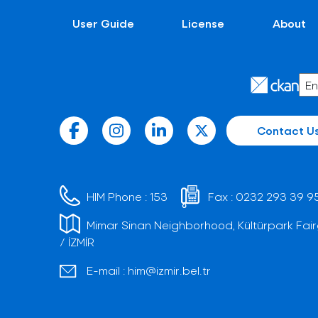
User Guide
License
About
Contact U
HIM Phone :
153
Fax :
0232 293 39 9
Mimar Sinan Neighborhood, Kültürpark Fair
/ İZMİR
E-mail :
him@izmir.bel.tr