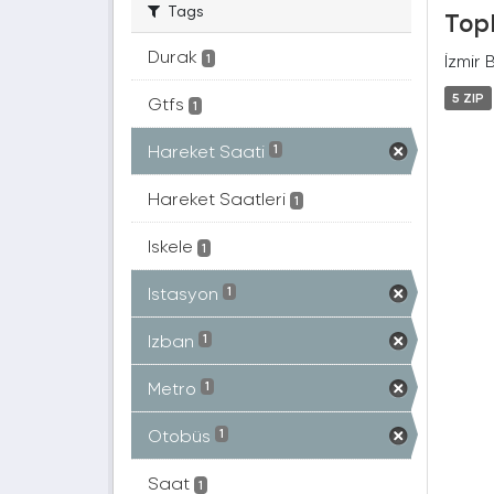
Tags
Topl
Durak
İzmir 
1
5 ZIP
Gtfs
1
Hareket Saati
1
Hareket Saatleri
1
Iskele
1
Istasyon
1
Izban
1
Metro
1
Otobüs
1
Saat
1