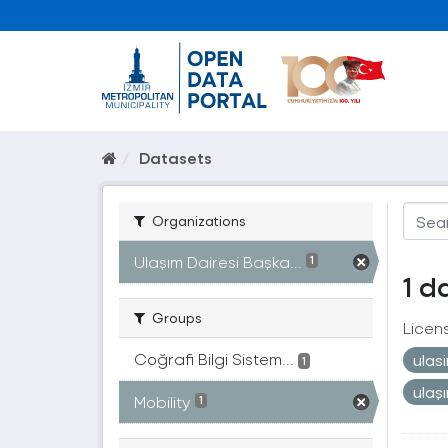
Datasets
Organizations
Ulaşım Dairesi Başka...
1
1 d
Groups
Licen
Coğrafi Bilgi Sistem...
ulas
1
ulaş
Mobility
1