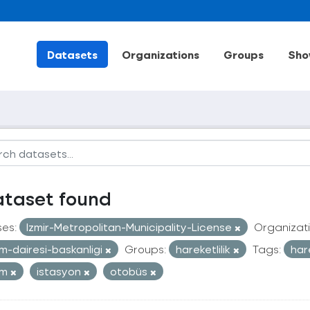
Datasets
Organizations
Groups
Sho
ataset found
ses:
Izmir-Metropolitan-Municipality-License
Organizati
im-dairesi-baskanligi
Groups:
hareketlilik
Tags:
har
ım
istasyon
otobüs