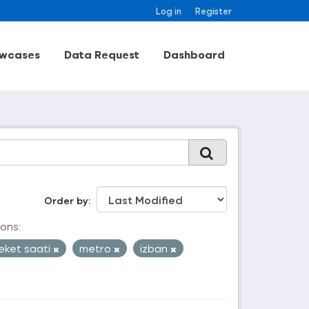
Log in
Register
wcases
Data Request
Dashboard
Order by
ons:
eket saati
metro
izban