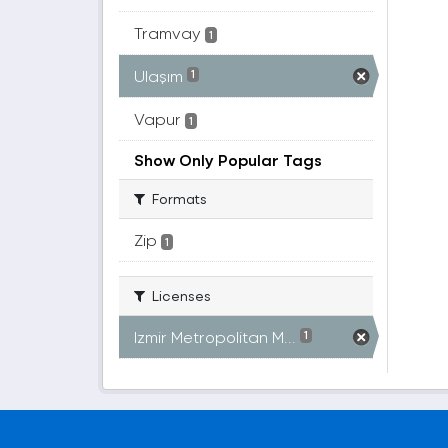
Tramvay
1
Ulaşım
1
Vapur
1
Show Only Popular Tags
Formats
Zip
1
Licenses
Izmir Metropolitan M...
1