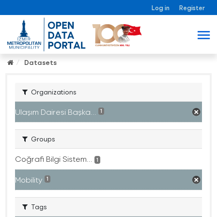
Log in
Register
Datasets
Organizations
Ulaşım Dairesi Başka...
1
Groups
Coğrafi Bilgi Sistem...
1
Mobility
1
Tags