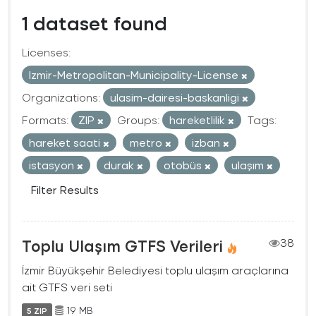
1 dataset found
Licenses:
Izmir-Metropolitan-Municipality-License
Organizations:
ulasim-dairesi-baskanligi
Formats:
ZIP
Groups:
hareketlilik
Tags:
hareket saati
metro
izban
istasyon
durak
otobüs
ulaşım
Filter Results
Toplu Ulaşım GTFS Verileri
38
İzmir Büyükşehir Belediyesi toplu ulaşım araçlarına
ait GTFS veri seti
19 MB
5 ZIP