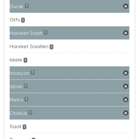
Durak
1
Gtfs
1
Hareket Saati
1
Hareket Saatleri
1
Iskele
1
Istasyon
1
Izban
1
Metro
1
Otobüs
1
Saat
1