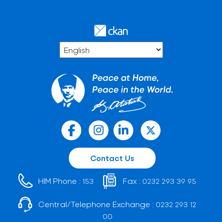
Contact Us
HIM Phone :
Fax :
153
0232 293 39 95
Central/Telephone Exchange :
0232 293 12
00