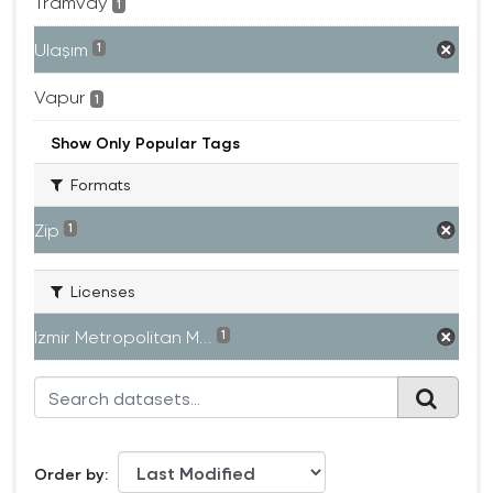
Tramvay
1
Ulaşım
1
Vapur
1
Show Only Popular Tags
Formats
Zip
1
Licenses
Izmir Metropolitan M...
1
Order by