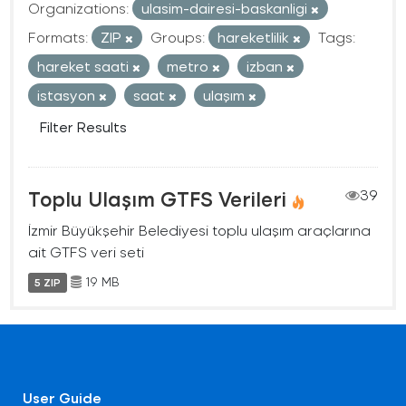
Organizations:
ulasim-dairesi-baskanligi
Formats:
ZIP
Groups:
hareketlilik
Tags:
hareket saati
metro
izban
istasyon
saat
ulaşım
Filter Results
Toplu Ulaşım GTFS Verileri
39
İzmir Büyükşehir Belediyesi toplu ulaşım araçlarına
ait GTFS veri seti
19 MB
5 ZIP
User Guide