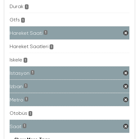
Durak
1
Gtfs
1
Hareket Saati
1
Hareket Saatleri
1
Iskele
1
Istasyon
1
Izban
1
Metro
1
Otobüs
1
Saat
1