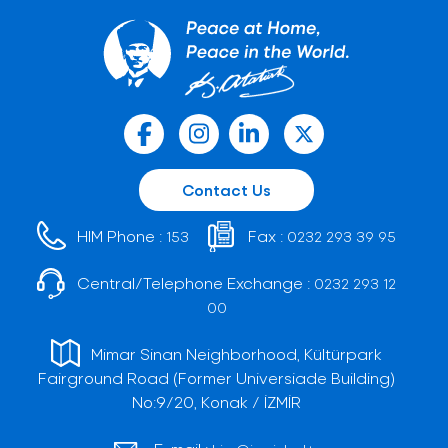
Contact Us
HIM Phone :
Fax :
153
0232 293 39 95
Central/Telephone Exchange :
0232 293 12
00
Mimar Sinan Neighborhood, Kültürpark
Fairground Road (Former Universiade Building)
No:9/20, Konak / İZMİR