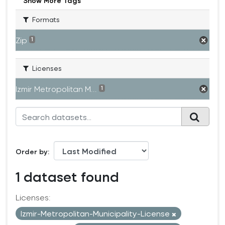
Show More Tags
Formats
Zip
1
Licenses
Izmir Metropolitan M...
1
Order by
1 dataset found
Licenses:
Izmir-Metropolitan-Municipality-License