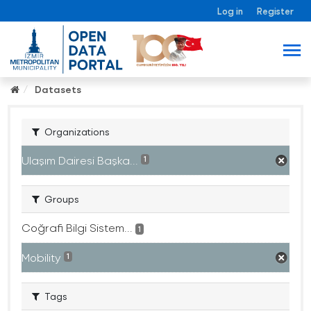
Log in
Register
Datasets
Organizations
Ulaşım Dairesi Başka...
1
Groups
Coğrafi Bilgi Sistem...
1
Mobility
1
Tags