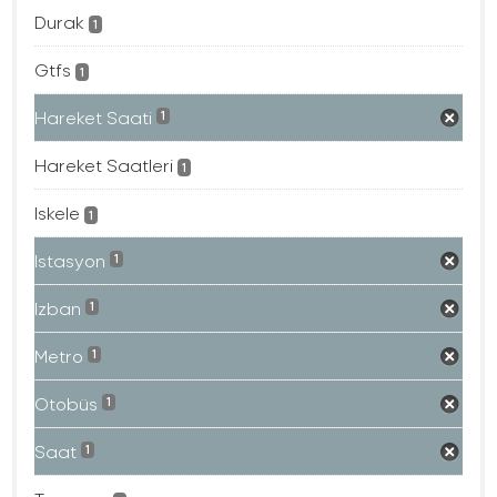
Durak
1
Gtfs
1
Hareket Saati
1
Hareket Saatleri
1
Iskele
1
Istasyon
1
Izban
1
Metro
1
Otobüs
1
Saat
1