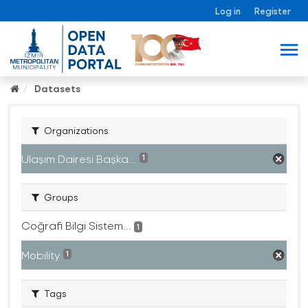
Log in
Register
Datasets
Organizations
Ulaşım Dairesi Başka...
1
Groups
Coğrafi Bilgi Sistem...
1
Mobility
1
Tags