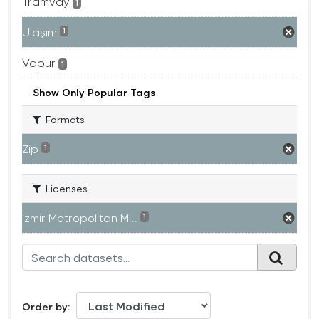
Tramvay
1
Ulaşım
1
Vapur
1
Show Only Popular Tags
Formats
Zip
1
Licenses
Izmir Metropolitan M...
1
Order by