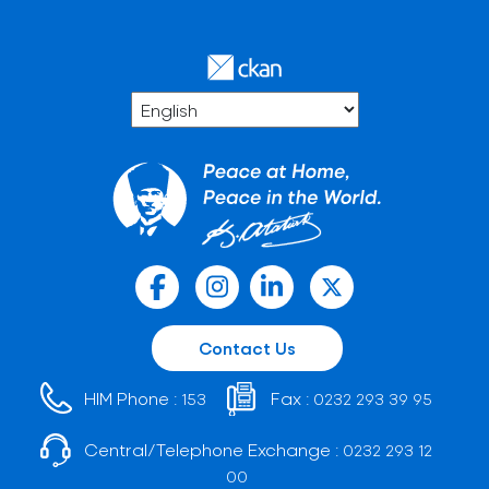
Contact Us
HIM Phone :
Fax :
153
0232 293 39 95
Central/Telephone Exchange :
0232 293 12
00