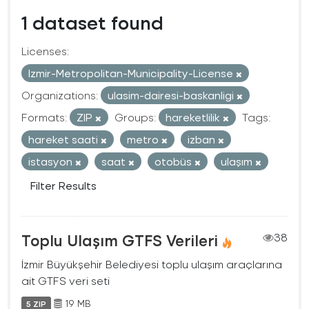
1 dataset found
Licenses:
Izmir-Metropolitan-Municipality-License
Organizations:
ulasim-dairesi-baskanligi
Formats:
ZIP
Groups:
hareketlilik
Tags:
hareket saati
metro
izban
istasyon
saat
otobüs
ulaşım
Filter Results
Toplu Ulaşım GTFS Verileri
38
İzmir Büyükşehir Belediyesi toplu ulaşım araçlarına
ait GTFS veri seti
19 MB
5 ZIP