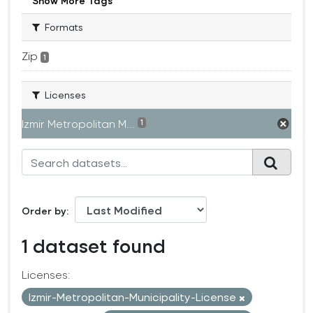
Show More Tags
Formats
Zip
1
Licenses
Izmir Metropolitan M...
1
Order by
1 dataset found
Licenses:
Izmir-Metropolitan-Municipality-License