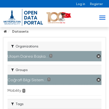
Log in
Register
Datasets
Organizations
Ulaşım Dairesi Başka...
1
Groups
Coğrafi Bilgi Sistem...
1
Mobility
1
Tags