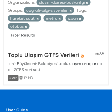
Organizations:
ulasim-dairesi-baskanligi
Groups:
cografi-bilgi-sistemleri
Tags:
hareket saati
metro
izban
otobüs
Filter Results
Toplu Ulaşım GTFS Verileri
38
İzmir Büyükşehir Belediyesi toplu ulaşım araçlarına
ait GTFS veri seti
19 MB
5 ZIP
User Guide