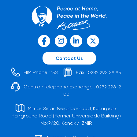
Contact Us
HIM Phone :
Fax :
153
0232 293 39 95
Central/Telephone Exchange :
0232 293 12
00
Mimar Sinan Neighborhood, Kültürpark
Fairground Road (Former Universiade Building)
No:9/20, Konak / İZMİR