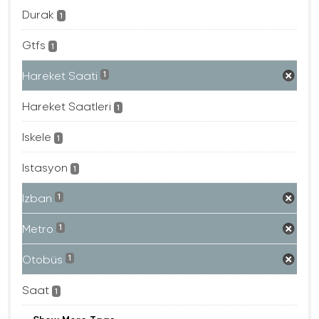
Durak
1
Gtfs
1
Hareket Saati
1
Hareket Saatleri
1
Iskele
1
Istasyon
1
Izban
1
Metro
1
Otobüs
1
Saat
1