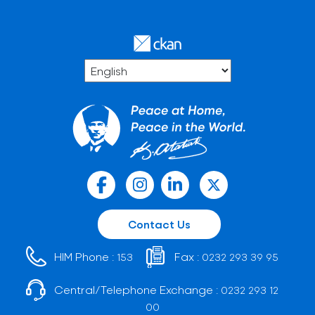
Contact Us
HIM Phone :
Fax :
153
0232 293 39 95
Central/Telephone Exchange :
0232 293 12
00