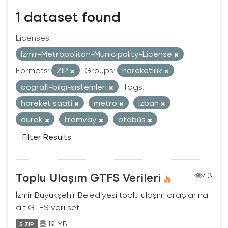
1 dataset found
Licenses:
Izmir-Metropolitan-Municipality-License
Formats:
ZIP
Groups:
hareketlilik
cografi-bilgi-sistemleri
Tags:
hareket saati
metro
izban
durak
tramvay
otobüs
Filter Results
Toplu Ulaşım GTFS Verileri
43
İzmir Büyükşehir Belediyesi toplu ulaşım araçlarına
ait GTFS veri seti
19 MB
5 ZIP