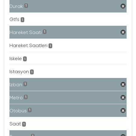
Durak
1
Gtfs
1
Hareket Saati
1
Hareket Saatleri
1
Iskele
1
Istasyon
1
Izban
1
Metro
1
Otobüs
1
Saat
1