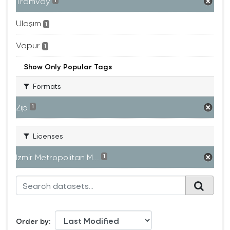
Tramvay
1
Ulaşım
1
Vapur
1
Show Only Popular Tags
Formats
Zip
1
Licenses
Izmir Metropolitan M...
1
Order by