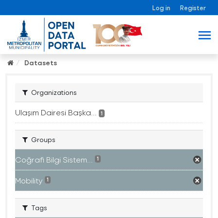
Log in
Register
Datasets
Organizations
Ulaşım Dairesi Başka...
1
Groups
Coğrafi Bilgi Sistem...
1
Mobility
1
Tags