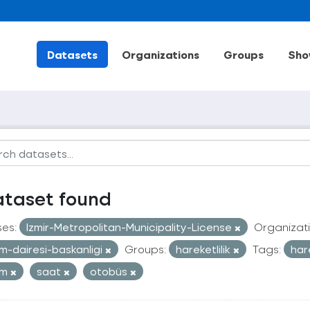
Datasets
Organizations
Groups
Sho
ataset found
ses:
Izmir-Metropolitan-Municipality-License
Organizati
im-dairesi-baskanligi
Groups:
hareketlilik
Tags:
har
ım
saat
otobüs