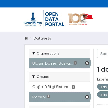
Datasets
Organizations
Ulaşım Dairesi Başka...
1
1 d
Groups
Licen
Coğrafi Bilgi Sistem...
ulas
1
ulaş
Mobility
1