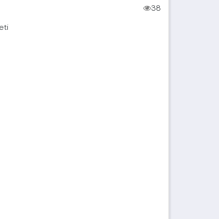
38
eti