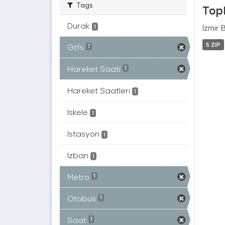
Tags
Topl
Durak
İzmir 
1
5 ZIP
Gtfs
1
Hareket Saati
1
Hareket Saatleri
1
Iskele
1
Istasyon
1
Izban
1
Metro
1
Otobüs
1
Saat
1