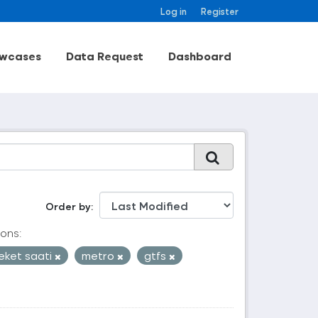
Log in
Register
wcases
Data Request
Dashboard
Order by
ons:
eket saati
metro
gtfs