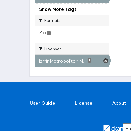
Show More Tags
Formats
Zip
1
Licenses
Izmir Metropolitan M...
1
User Guide
License
About