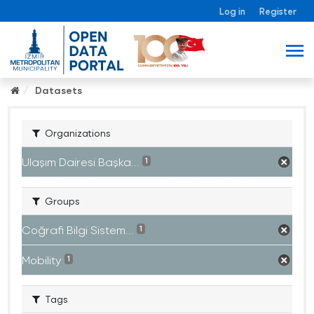
Log in
Register
Datasets
Organizations
Ulaşım Dairesi Başka...
1
Groups
Coğrafi Bilgi Sistem...
1
Mobility
1
Tags