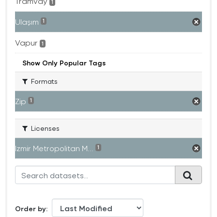
Tramvay
1
Ulaşım
1
Vapur
1
Show Only Popular Tags
Formats
Zip
1
Licenses
Izmir Metropolitan M...
1
Order by