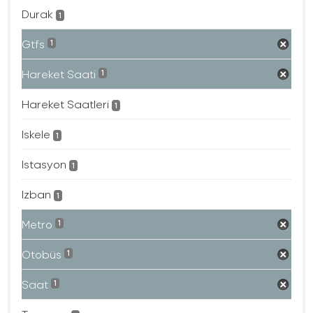
Durak
1
Gtfs
1
Hareket Saati
1
Hareket Saatleri
1
Iskele
1
Istasyon
1
Izban
1
Metro
1
Otobüs
1
Saat
1