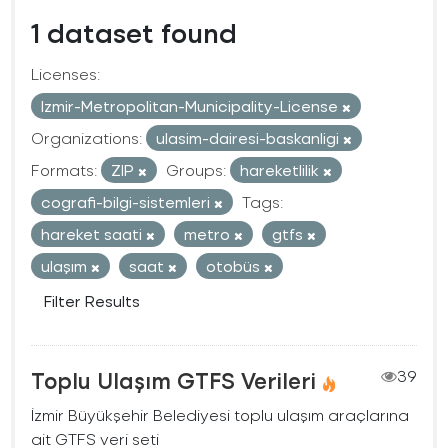
1 dataset found
Licenses:
Izmir-Metropolitan-Municipality-License
Organizations:
ulasim-dairesi-baskanligi
Formats:
ZIP
Groups:
hareketlilik
cografi-bilgi-sistemleri
Tags:
hareket saati
metro
gtfs
ulaşım
saat
otobüs
Filter Results
Toplu Ulaşım GTFS Verileri
39
İzmir Büyükşehir Belediyesi toplu ulaşım araçlarına
ait GTFS veri seti