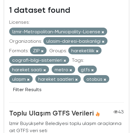
1 dataset found
Licenses:
Izmir-Metropolitan-Municipality-License
Organizations:
ulasim-dairesi-baskanligi
Formats:
ZIP
Groups:
hareketlilik
cografi-bilgi-sistemleri
Tags:
hareket saati
metro
gtfs
ulaşım
hareket saatleri
otobüs
Filter Results
Toplu Ulaşım GTFS Verileri
43
İzmir Büyükşehir Belediyesi toplu ulaşım araçlarına
ait GTFS veri seti