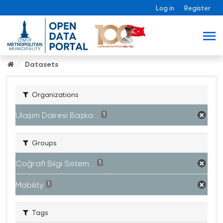
Log in
Register
Datasets
Organizations
Ulaşım Dairesi Başka...
1
Groups
Coğrafi Bilgi Sistem...
1
Mobility
1
Tags