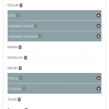
Durak
1
Gtfs
1
Hareket Saati
1
Hareket Saatleri
1
Iskele
1
Istasyon
1
Izban
1
Metro
1
Otobüs
1
Saat
1