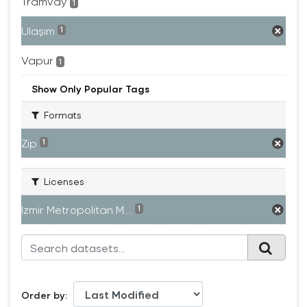
Tramvay
1
Ulaşım
1
Vapur
1
Show Only Popular Tags
Formats
Zip
1
Licenses
Izmir Metropolitan M...
1
Order by