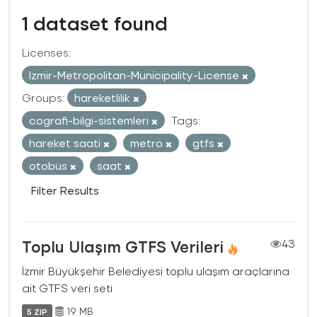
1 dataset found
Licenses:
Izmir-Metropolitan-Municipality-License
Groups:
hareketlilik
cografi-bilgi-sistemleri
Tags:
hareket saati
metro
gtfs
otobüs
saat
Filter Results
Toplu Ulaşım GTFS Verileri
43
İzmir Büyükşehir Belediyesi toplu ulaşım araçlarına
ait GTFS veri seti
19 MB
5 ZIP