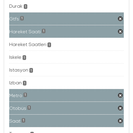
Durak
1
Gtfs
1
Hareket Saati
1
Hareket Saatleri
1
Iskele
1
Istasyon
1
Izban
1
Metro
1
Otobüs
1
Saat
1