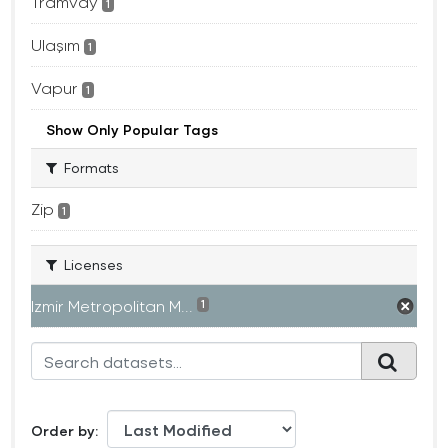
Tramvay
1
Ulaşım
1
Vapur
1
Show Only Popular Tags
Formats
Zip
1
Licenses
Izmir Metropolitan M...
1
Order by