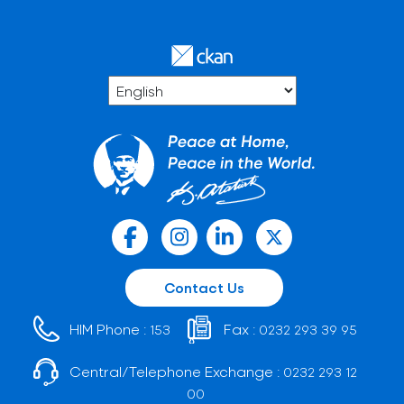
Contact Us
HIM Phone :
Fax :
153
0232 293 39 95
Central/Telephone Exchange :
0232 293 12
00