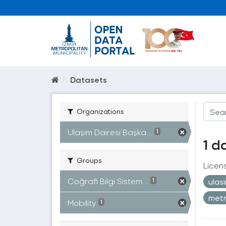
Datasets
Organizations
Ulaşım Dairesi Başka...
1
1 d
Groups
Licen
Coğrafi Bilgi Sistem...
ulas
1
met
Mobility
1