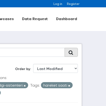
Log in
Register
wcases
Data Request
Dashboard
Order by
ons:
lgi-sistemleri
Tags:
hareket saati