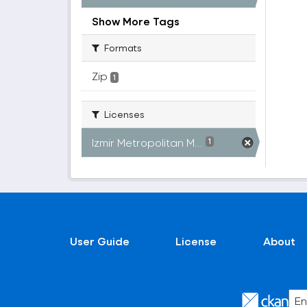
Show More Tags
Formats
Zip
1
Licenses
Izmir Metropolitan M...
1
User Guide
License
About