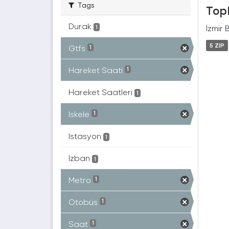
Tags
Topl
Durak
İzmir 
1
5 ZIP
Gtfs
1
Hareket Saati
1
Hareket Saatleri
1
Iskele
1
Istasyon
1
Izban
1
Metro
1
Otobüs
1
Saat
1