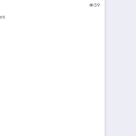
39
eti