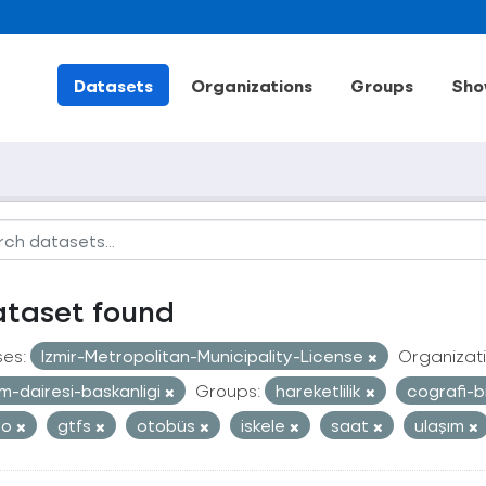
Datasets
Organizations
Groups
Sho
ataset found
ses:
Izmir-Metropolitan-Municipality-License
Organizati
im-dairesi-baskanligi
Groups:
hareketlilik
cografi-bi
ro
gtfs
otobüs
iskele
saat
ulaşım