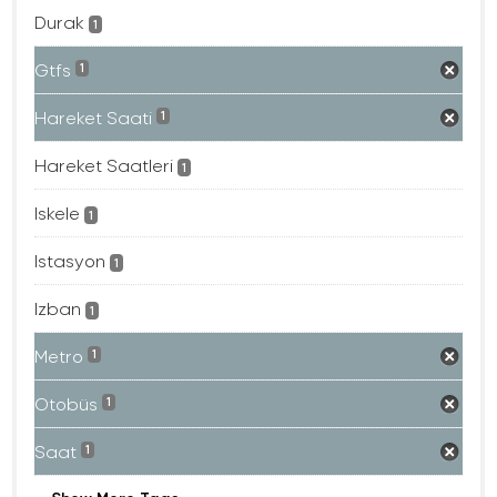
Durak
1
Gtfs
1
Hareket Saati
1
Hareket Saatleri
1
Iskele
1
Istasyon
1
Izban
1
Metro
1
Otobüs
1
Saat
1