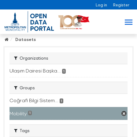
Log in
Register
Datasets
Organizations
Ulaşım Dairesi Başka...
1
Groups
Coğrafi Bilgi Sistem...
1
Mobility
1
Tags