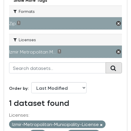
Show More Tags
Formats
Zip
1
Licenses
Izmir Metropolitan M...
1
Order by
1 dataset found
Licenses:
Izmir-Metropolitan-Municipality-License