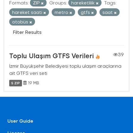
Formats:
ZIP
Groups:
hareketlilik
Tags:
hareket saati
metro
gtfs
saat
otobüs
Filter Results
Toplu Ulaşım GTFS Verileri
39
İzmir Büyükşehir Belediyesi toplu ulaşım araçlarına
ait GTFS veri seti
19 MB
5 ZIP
User Guide
License