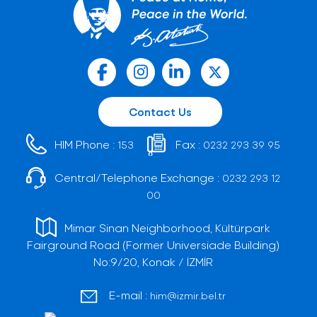
Contact Us
HIM Phone :
Fax :
153
0232 293 39 95
Central/Telephone Exchange :
0232 293 12
00
Mimar Sinan Neighborhood, Kültürpark
Fairground Road (Former Universiade Building)
No:9/20, Konak / İZMİR
E-mail :
him@izmir.bel.tr