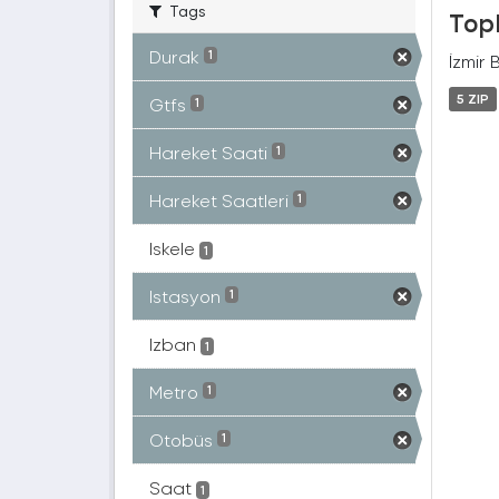
Tags
Topl
Durak
1
İzmir 
5 ZIP
Gtfs
1
Hareket Saati
1
Hareket Saatleri
1
Iskele
1
Istasyon
1
Izban
1
Metro
1
Otobüs
1
Saat
1