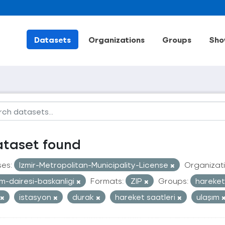
Datasets
Organizations
Groups
Sho
ataset found
ses:
Izmir-Metropolitan-Municipality-License
Organizati
im-dairesi-baskanligi
Formats:
ZIP
Groups:
hareketl
istasyon
durak
hareket saatleri
ulaşım