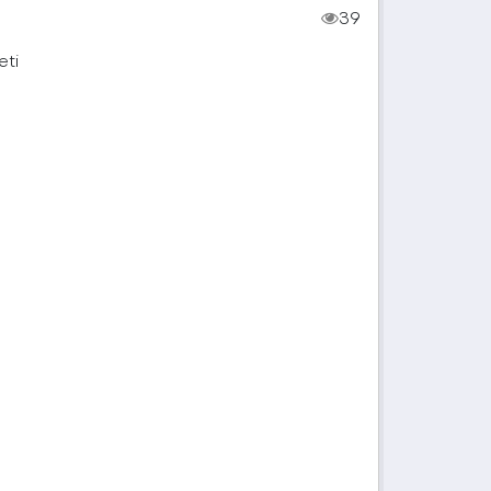
39
eti