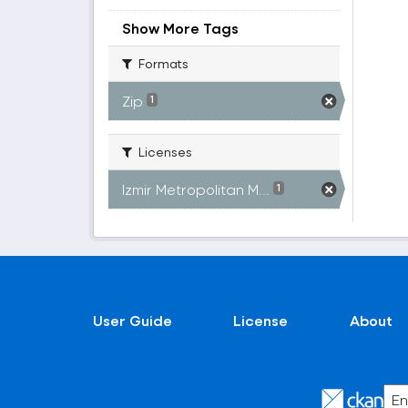
Show More Tags
Formats
Zip
1
Licenses
Izmir Metropolitan M...
1
User Guide
License
About