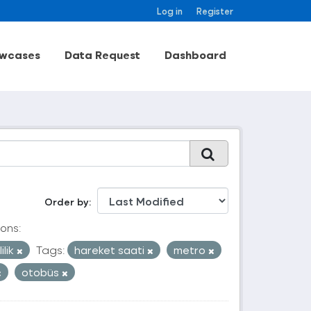
Log in
Register
wcases
Data Request
Dashboard
Order by
ons:
ilik
Tags:
hareket saati
metro
otobüs