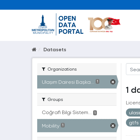
Datasets
Organizations
Ulaşım Dairesi Başka...
1
1 d
Groups
Licen
Coğrafi Bilgi Sistem...
ulas
1
gtfs
Mobility
1