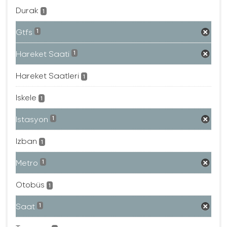
Durak
1
Gtfs
1
Hareket Saati
1
Hareket Saatleri
1
Iskele
1
Istasyon
1
Izban
1
Metro
1
Otobüs
1
Saat
1