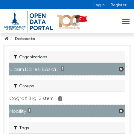
Log in
Register
Datasets
Organizations
Ulaşım Dairesi Başka...
1
Groups
Coğrafi Bilgi Sistem...
1
Mobility
1
Tags