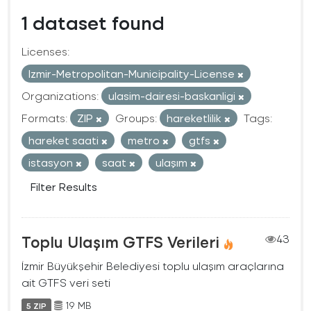
1 dataset found
Licenses:
Izmir-Metropolitan-Municipality-License
Organizations:
ulasim-dairesi-baskanligi
Formats:
ZIP
Groups:
hareketlilik
Tags:
hareket saati
metro
gtfs
istasyon
saat
ulaşım
Filter Results
Toplu Ulaşım GTFS Verileri
43
İzmir Büyükşehir Belediyesi toplu ulaşım araçlarına
ait GTFS veri seti
19 MB
5 ZIP