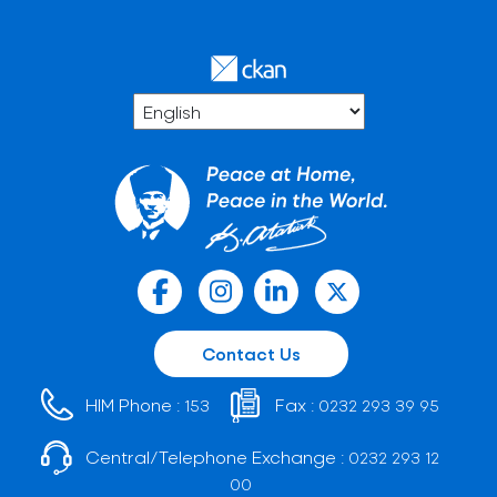
Contact Us
HIM Phone :
Fax :
153
0232 293 39 95
Central/Telephone Exchange :
0232 293 12
00