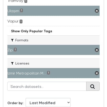
Tramvay
1
Ulaşım
1
Vapur
1
Show Only Popular Tags
Formats
Zip
1
Licenses
Izmir Metropolitan M...
1
Order by