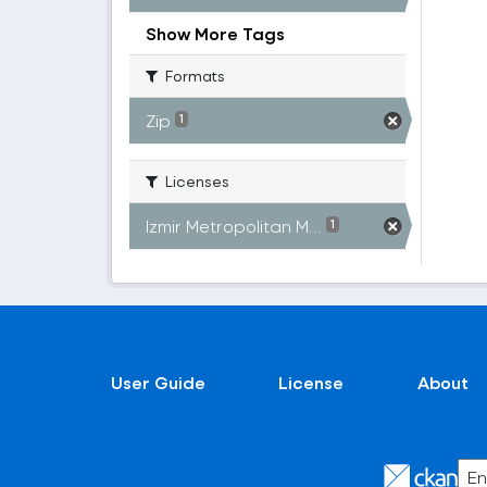
Show More Tags
Formats
Zip
1
Licenses
Izmir Metropolitan M...
1
User Guide
License
About