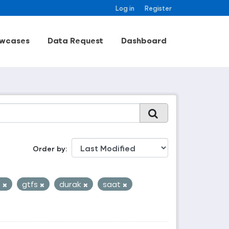
Log in
Register
wcases
Data Request
Dashboard
Order by
o
gtfs
durak
saat