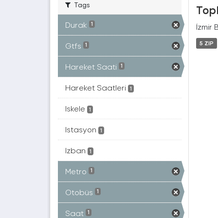
Tags
Topl
Durak
1
İzmir 
5 ZIP
Gtfs
1
Hareket Saati
1
Hareket Saatleri
1
Iskele
1
Istasyon
1
Izban
1
Metro
1
Otobüs
1
Saat
1