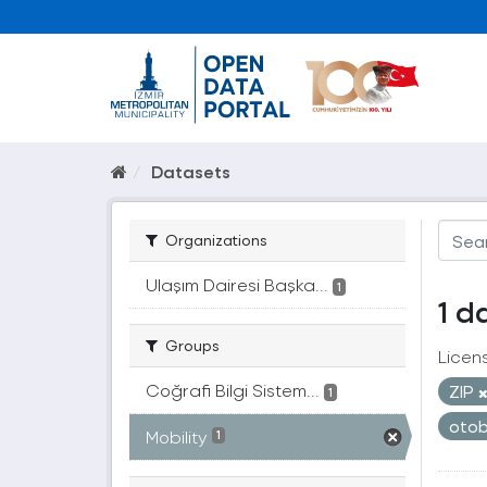
Datasets
Organizations
Ulaşım Dairesi Başka...
1
1 d
Groups
Licen
Coğrafi Bilgi Sistem...
ZIP
1
oto
Mobility
1