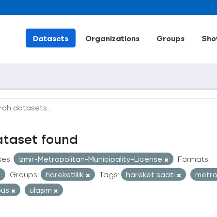
Datasets
Organizations
Groups
Sho
ataset found
ses:
Izmir-Metropolitan-Municipality-License
Formats:
Groups:
hareketlilik
Tags:
hareket saati
metr
büs
ulaşım