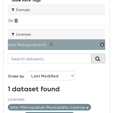
Show More Tags
Formats
Zip
1
Licenses
Izmir Metropolitan M...
1
Order by
1 dataset found
Licenses:
Izmir-Metropolitan-Municipality-License