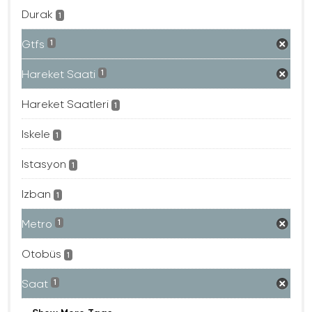
Durak
1
Gtfs
1
Hareket Saati
1
Hareket Saatleri
1
Iskele
1
Istasyon
1
Izban
1
Metro
1
Otobüs
1
Saat
1