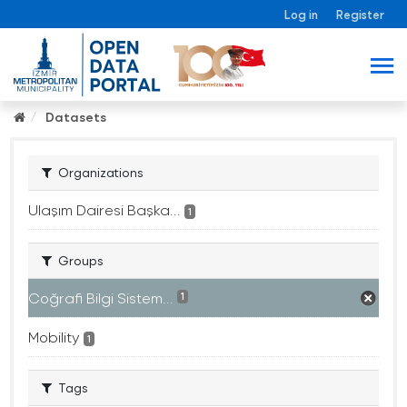
Log in
Register
Datasets
Organizations
Ulaşım Dairesi Başka...
1
Groups
Coğrafi Bilgi Sistem...
1
Mobility
1
Tags