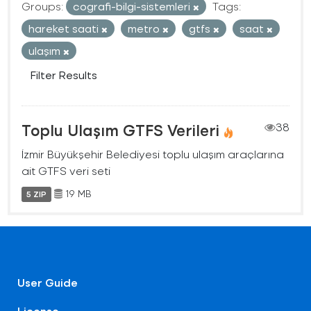
Groups:
cografi-bilgi-sistemleri
Tags:
hareket saati
metro
gtfs
saat
ulaşım
Filter Results
Toplu Ulaşım GTFS Verileri
38
İzmir Büyükşehir Belediyesi toplu ulaşım araçlarına
ait GTFS veri seti
19 MB
5 ZIP
User Guide
License