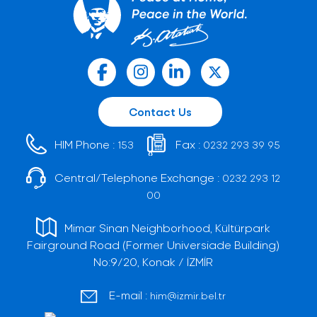
Contact Us
HIM Phone :
Fax :
153
0232 293 39 95
Central/Telephone Exchange :
0232 293 12
00
Mimar Sinan Neighborhood, Kültürpark
Fairground Road (Former Universiade Building)
No:9/20, Konak / İZMİR
E-mail :
him@izmir.bel.tr