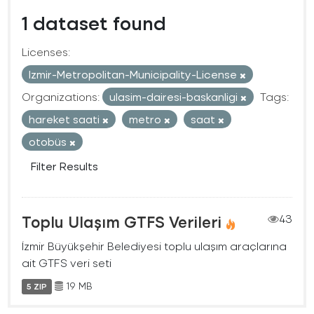
1 dataset found
Licenses:
Izmir-Metropolitan-Municipality-License
Organizations:
ulasim-dairesi-baskanligi
Tags:
hareket saati
metro
saat
otobüs
Filter Results
Toplu Ulaşım GTFS Verileri
43
İzmir Büyükşehir Belediyesi toplu ulaşım araçlarına
ait GTFS veri seti
19 MB
5 ZIP