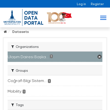
Log in
Register
Datasets
Organizations
Ulaşım Dairesi Başka...
1
Groups
Coğrafi Bilgi Sistem...
1
Mobility
1
Tags