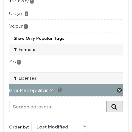
Tramvay
1
Ulaşım
1
Vapur
1
Show Only Popular Tags
Formats
Zip
1
Licenses
Izmir Metropolitan M...
1
Order by