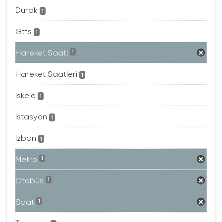
Durak
1
Gtfs
1
Hareket Saati
1
Hareket Saatleri
1
Iskele
1
Istasyon
1
Izban
1
Metro
1
Otobüs
1
Saat
1