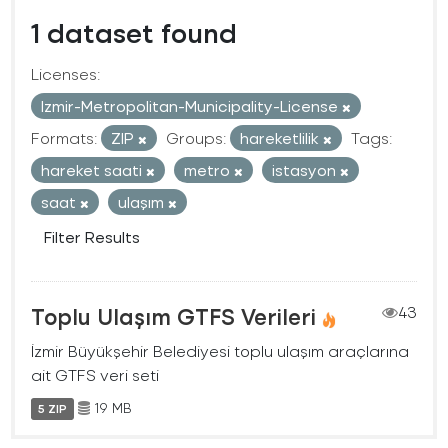
1 dataset found
Licenses:
Izmir-Metropolitan-Municipality-License
Formats:
ZIP
Groups:
hareketlilik
Tags:
hareket saati
metro
istasyon
saat
ulaşım
Filter Results
Toplu Ulaşım GTFS Verileri
43
İzmir Büyükşehir Belediyesi toplu ulaşım araçlarına
ait GTFS veri seti
19 MB
5 ZIP