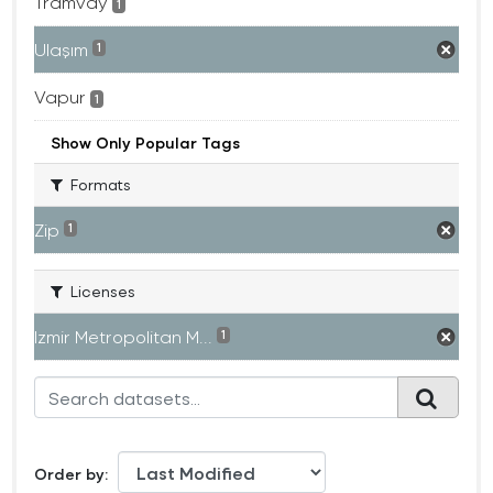
Tramvay
1
Ulaşım
1
Vapur
1
Show Only Popular Tags
Formats
Zip
1
Licenses
Izmir Metropolitan M...
1
Order by