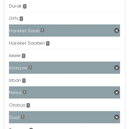
Durak
1
Gtfs
1
Hareket Saati
1
Hareket Saatleri
1
Iskele
1
Istasyon
1
Izban
1
Metro
1
Otobüs
1
Saat
1