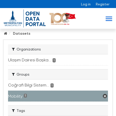
Log in
Register
Datasets
Organizations
Ulaşım Dairesi Başka...
1
Groups
Coğrafi Bilgi Sistem...
1
Mobility
1
Tags