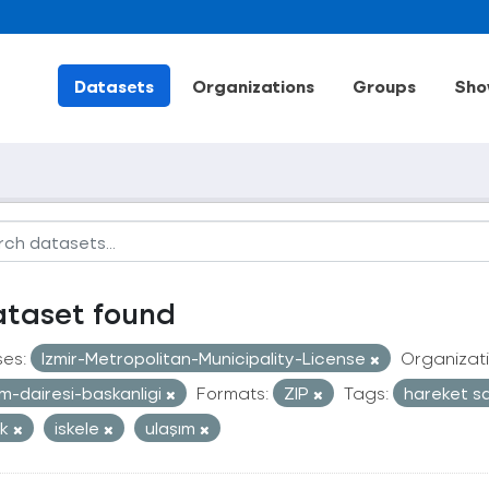
Datasets
Organizations
Groups
Sho
ataset found
ses:
Izmir-Metropolitan-Municipality-License
Organizati
im-dairesi-baskanligi
Formats:
ZIP
Tags:
hareket s
ak
iskele
ulaşım