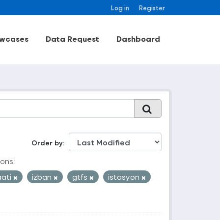
Log in
Register
wcases
Data Request
Dashboard
Order by
ons:
aati
izban
gtfs
istasyon