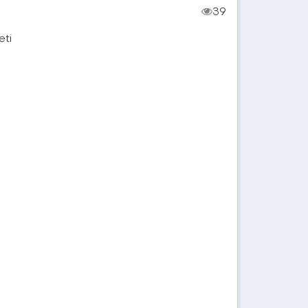
39
eti