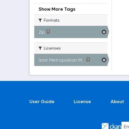
Show More Tags
Formats
Zip
1
Licenses
Izmir Metropolitan M...
1
User Guide
License
About