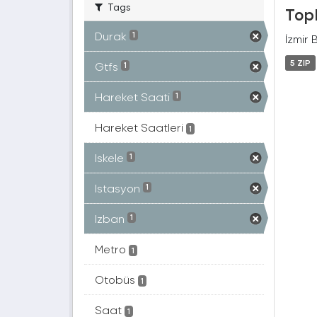
Tags
Topl
Durak
1
İzmir 
5 ZIP
Gtfs
1
Hareket Saati
1
Hareket Saatleri
1
Iskele
1
Istasyon
1
Izban
1
Metro
1
Otobüs
1
Saat
1