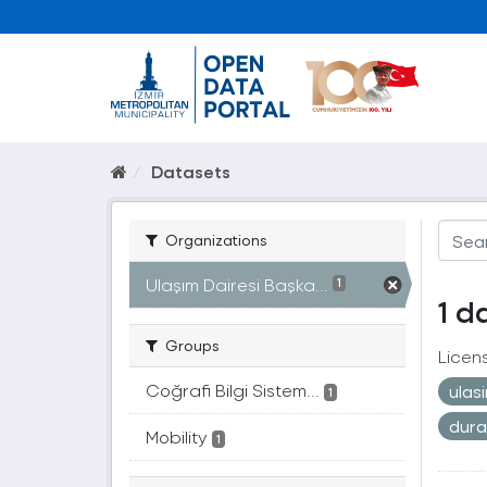
Datasets
Organizations
Ulaşım Dairesi Başka...
1
1 d
Groups
Licen
Coğrafi Bilgi Sistem...
ulas
1
dur
Mobility
1