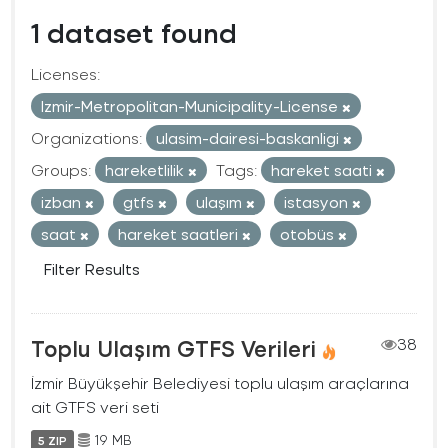
1 dataset found
Licenses:
Izmir-Metropolitan-Municipality-License
Organizations:
ulasim-dairesi-baskanligi
Groups:
hareketlilik
Tags:
hareket saati
izban
gtfs
ulaşım
istasyon
saat
hareket saatleri
otobüs
Filter Results
Toplu Ulaşım GTFS Verileri
38
İzmir Büyükşehir Belediyesi toplu ulaşım araçlarına
ait GTFS veri seti
19 MB
5 ZIP