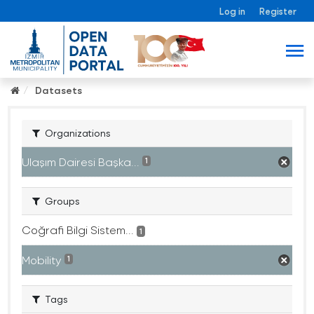
Log in
Register
Datasets
Organizations
Ulaşım Dairesi Başka...
1
Groups
Coğrafi Bilgi Sistem...
1
Mobility
1
Tags