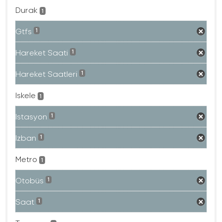
Durak
1
Gtfs
1
Hareket Saati
1
Hareket Saatleri
1
Iskele
1
Istasyon
1
Izban
1
Metro
1
Otobüs
1
Saat
1