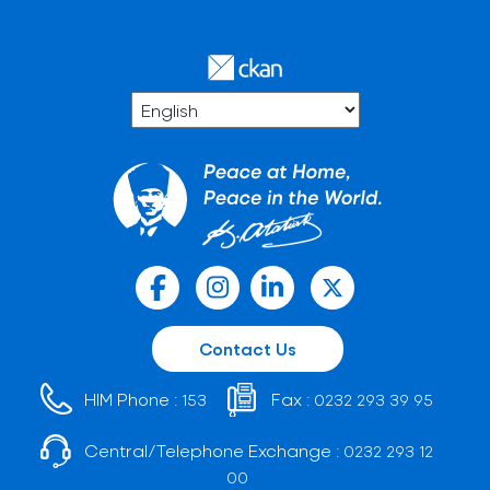
Contact Us
HIM Phone :
Fax :
153
0232 293 39 95
Central/Telephone Exchange :
0232 293 12
00