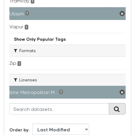
Tramvay
1
Ulaşım
1
Vapur
1
Show Only Popular Tags
Formats
Zip
1
Licenses
Izmir Metropolitan M...
1
Order by