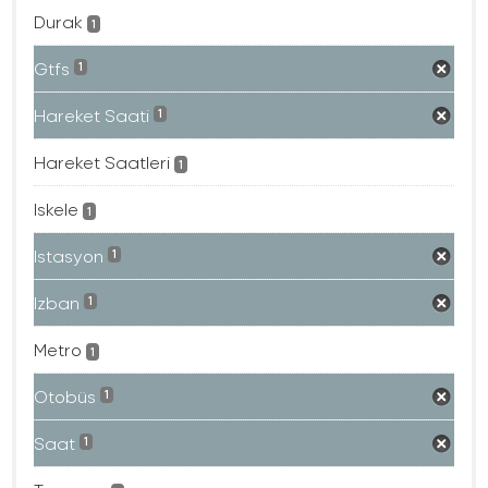
Durak
1
Gtfs
1
Hareket Saati
1
Hareket Saatleri
1
Iskele
1
Istasyon
1
Izban
1
Metro
1
Otobüs
1
Saat
1