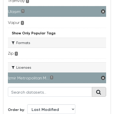
Tramvay
1
Ulaşım
1
Vapur
1
Show Only Popular Tags
Formats
Zip
1
Licenses
Izmir Metropolitan M...
1
Order by