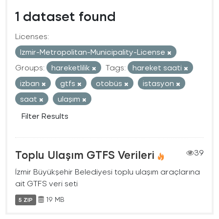
1 dataset found
Licenses:
Izmir-Metropolitan-Municipality-License
Groups:
hareketlilik
Tags:
hareket saati
izban
gtfs
otobüs
istasyon
saat
ulaşım
Filter Results
Toplu Ulaşım GTFS Verileri
39
İzmir Büyükşehir Belediyesi toplu ulaşım araçlarına
ait GTFS veri seti
19 MB
5 ZIP