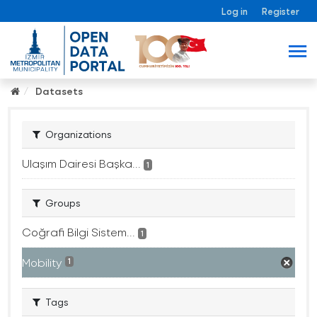
Log in
Register
Datasets
Organizations
Ulaşım Dairesi Başka...
1
Groups
Coğrafi Bilgi Sistem...
1
Mobility
1
Tags