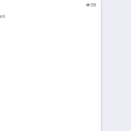
38
eti