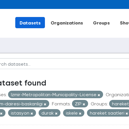
Datasets
Organizations
Groups
Sho
ataset found
ses:
Izmir-Metropolitan-Municipality-License
Organizati
im-dairesi-baskanligi
Formats:
ZIP
Groups:
hareketl
istasyon
durak
iskele
hareket saatleri