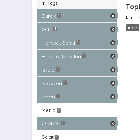
Tags
Topl
Durak
1
İzmir 
5 ZIP
Gtfs
1
Hareket Saati
1
Hareket Saatleri
1
Iskele
1
Istasyon
1
Izban
1
Metro
1
Otobüs
1
Saat
1