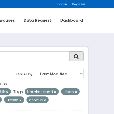
Log in
Register
wcases
Data Request
Dashboard
Order by
ons:
ilik
Tags:
hareket saati
izban
ulaşım
otobüs