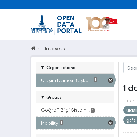
Datasets
Organizations
Ulaşım Dairesi Başka...
1
1 d
Groups
Licen
Coğrafi Bilgi Sistem...
ulas
1
gtfs
Mobility
1