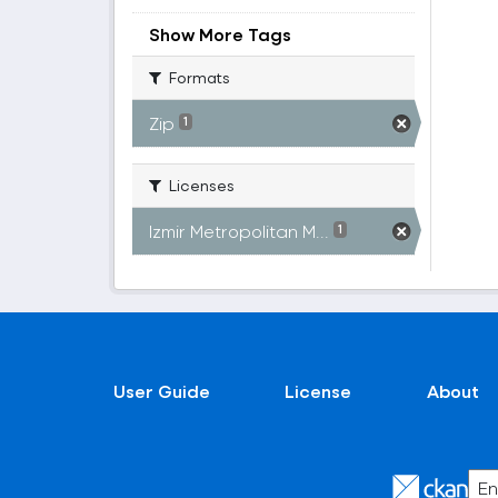
Show More Tags
Formats
Zip
1
Licenses
Izmir Metropolitan M...
1
User Guide
License
About