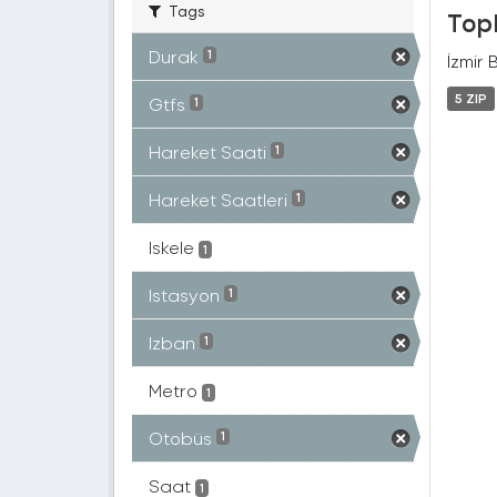
Tags
Topl
Durak
1
İzmir 
5 ZIP
Gtfs
1
Hareket Saati
1
Hareket Saatleri
1
Iskele
1
Istasyon
1
Izban
1
Metro
1
Otobüs
1
Saat
1