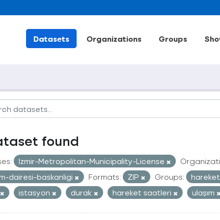
Datasets
Organizations
Groups
Sho
ataset found
ses:
Izmir-Metropolitan-Municipality-License
Organizati
im-dairesi-baskanligi
Formats:
ZIP
Groups:
hareketl
istasyon
durak
hareket saatleri
ulaşım