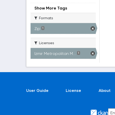
Show More Tags
Formats
Zip
1
Licenses
Izmir Metropolitan M...
1
User Guide
License
About