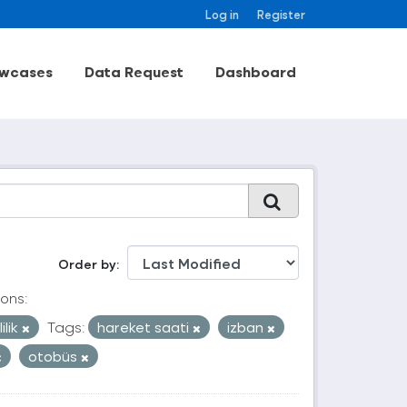
Log in
Register
wcases
Data Request
Dashboard
Order by
ons:
ilik
Tags:
hareket saati
izban
otobüs