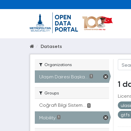
Datasets
Organizations
Ulaşım Dairesi Başka...
1
1 d
Groups
Licen
Coğrafi Bilgi Sistem...
ulas
1
gtfs
Mobility
1