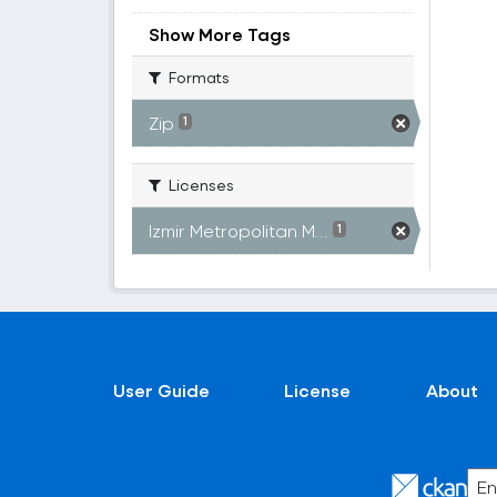
Show More Tags
Formats
Zip
1
Licenses
Izmir Metropolitan M...
1
User Guide
License
About