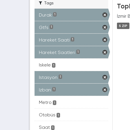
Tags
Topl
Durak
1
İzmir 
5 ZIP
Gtfs
1
Hareket Saati
1
Hareket Saatleri
1
Iskele
1
Istasyon
1
Izban
1
Metro
1
Otobüs
1
Saat
1