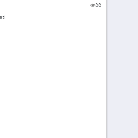
38
eti