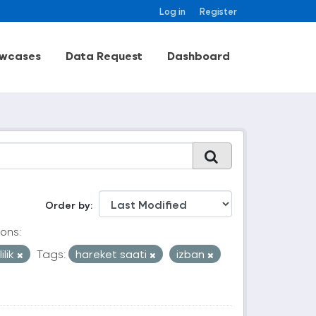
Log in
Register
wcases
Data Request
Dashboard
Order by
ons:
ilik
Tags:
hareket saati
izban