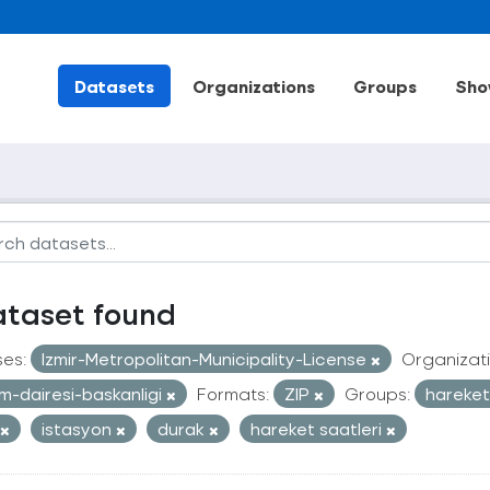
Datasets
Organizations
Groups
Sho
ataset found
ses:
Izmir-Metropolitan-Municipality-License
Organizati
im-dairesi-baskanligi
Formats:
ZIP
Groups:
hareketl
istasyon
durak
hareket saatleri