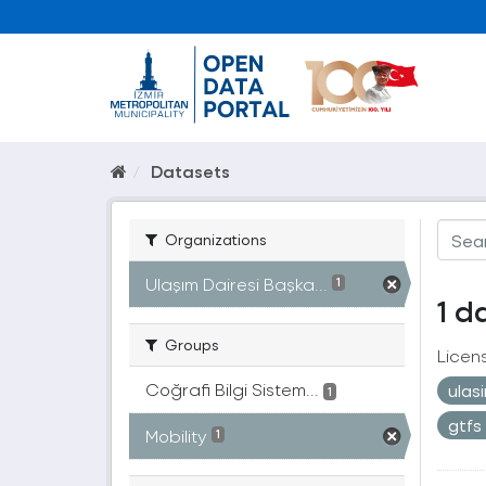
Datasets
Organizations
Ulaşım Dairesi Başka...
1
1 d
Groups
Licen
Coğrafi Bilgi Sistem...
ulas
1
gtfs
Mobility
1