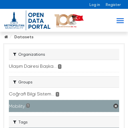
Log in
Register
Datasets
Organizations
Ulaşım Dairesi Başka...
1
Groups
Coğrafi Bilgi Sistem...
1
Mobility
1
Tags