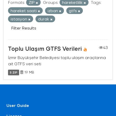
Formats:
ZIP
Groups:
hareketlilik
Tags:
hareket saati
izban
gtfs
istasyon
durak
Filter Results
Toplu Ulaşım GTFS Verileri
43
İzmir Büyükşehir Belediyesi toplu ulaşım araçlarına
ait GTFS veri seti
19 MB
5 ZIP
User Guide
License