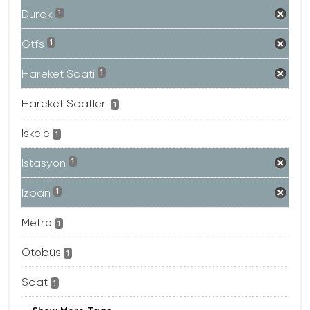
Durak
1
Gtfs
1
Hareket Saati
1
Hareket Saatleri
1
Iskele
1
Istasyon
1
Izban
1
Metro
1
Otobüs
1
Saat
1