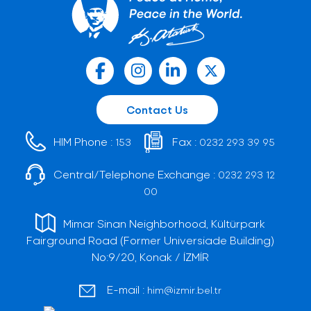
Contact Us
HIM Phone :
Fax :
153
0232 293 39 95
Central/Telephone Exchange :
0232 293 12
00
Mimar Sinan Neighborhood, Kültürpark
Fairground Road (Former Universiade Building)
No:9/20, Konak / İZMİR
E-mail :
him@izmir.bel.tr