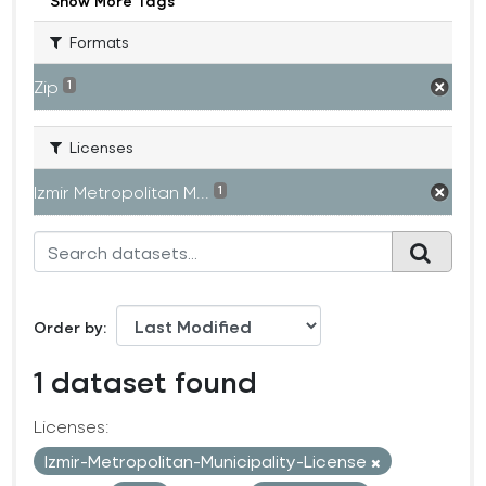
Show More Tags
Formats
Zip
1
Licenses
Izmir Metropolitan M...
1
Order by
1 dataset found
Licenses:
Izmir-Metropolitan-Municipality-License