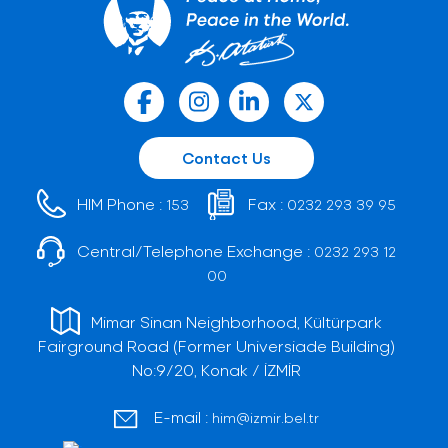
Contact Us
HIM Phone :
Fax :
153
0232 293 39 95
Central/Telephone Exchange :
0232 293 12
00
Mimar Sinan Neighborhood, Kültürpark
Fairground Road (Former Universiade Building)
No:9/20, Konak / İZMİR
E-mail :
him@izmir.bel.tr