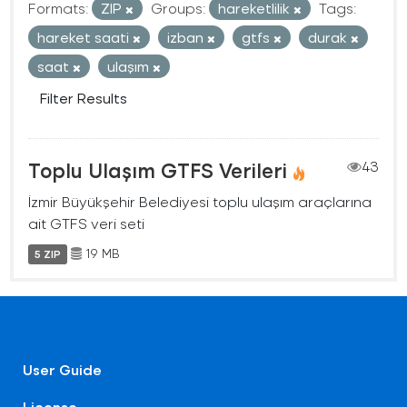
Formats:
ZIP
Groups:
hareketlilik
Tags:
hareket saati
izban
gtfs
durak
saat
ulaşım
Filter Results
Toplu Ulaşım GTFS Verileri
43
İzmir Büyükşehir Belediyesi toplu ulaşım araçlarına
ait GTFS veri seti
19 MB
5 ZIP
User Guide
License