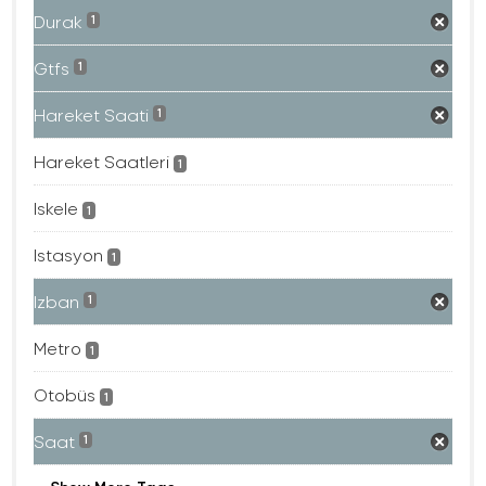
Durak
1
Gtfs
1
Hareket Saati
1
Hareket Saatleri
1
Iskele
1
Istasyon
1
Izban
1
Metro
1
Otobüs
1
Saat
1