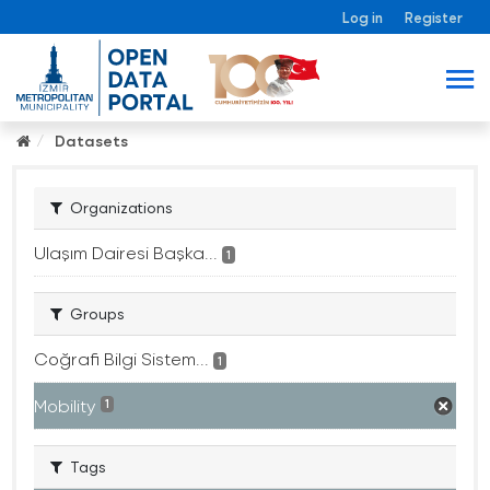
Log in
Register
Datasets
Organizations
Ulaşım Dairesi Başka...
1
Groups
Coğrafi Bilgi Sistem...
1
Mobility
1
Tags