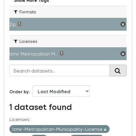
Show More Tags
Formats
Zip
1
Licenses
Izmir Metropolitan M...
1
Order by
1 dataset found
Licenses:
Izmir-Metropolitan-Municipality-License