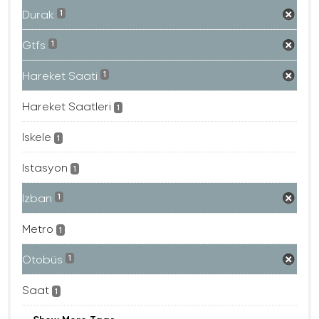
Durak
1
Gtfs
1
Hareket Saati
1
Hareket Saatleri
1
Iskele
1
Istasyon
1
Izban
1
Metro
1
Otobüs
1
Saat
1