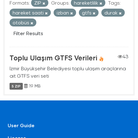
Formats:
ZIP
Groups:
hareketlilik
Tags:
hareket saati
izban
gtfs
durak
otobüs
Filter Results
Toplu Ulaşım GTFS Verileri
43
İzmir Büyükşehir Belediyesi toplu ulaşım araçlarına
ait GTFS veri seti
19 MB
5 ZIP
User Guide
License