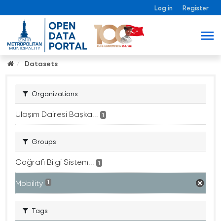
Log in
Register
Datasets
Organizations
Ulaşım Dairesi Başka...
1
Groups
Coğrafi Bilgi Sistem...
1
Mobility
1
Tags