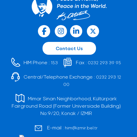
Contact Us
HIM Phone :
Fax :
153
0232 293 39 95
Central/Telephone Exchange :
0232 293 12
00
Mimar Sinan Neighborhood, Kültürpark
Fairground Road (Former Universiade Building)
No:9/20, Konak / İZMİR
E-mail :
him@izmir.bel.tr