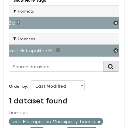
Show More Tags
Formats
Zip
1
Licenses
Izmir Metropolitan M...
1
Order by
1 dataset found
Licenses:
Izmir-Metropolitan-Municipality-License