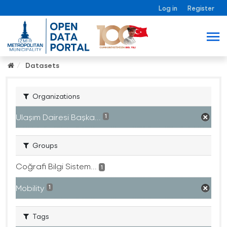
Log in
Register
Datasets
Organizations
Ulaşım Dairesi Başka...
1
Groups
Coğrafi Bilgi Sistem...
1
Mobility
1
Tags