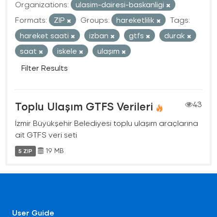
Organizations:
ulasim-dairesi-baskanligi
Formats:
ZIP
Groups:
hareketlilik
Tags:
hareket saati
izban
gtfs
durak
saat
iskele
ulaşım
Filter Results
Toplu Ulaşım GTFS Verileri
43
İzmir Büyükşehir Belediyesi toplu ulaşım araçlarına
ait GTFS veri seti
19 MB
5 ZIP
User Guide