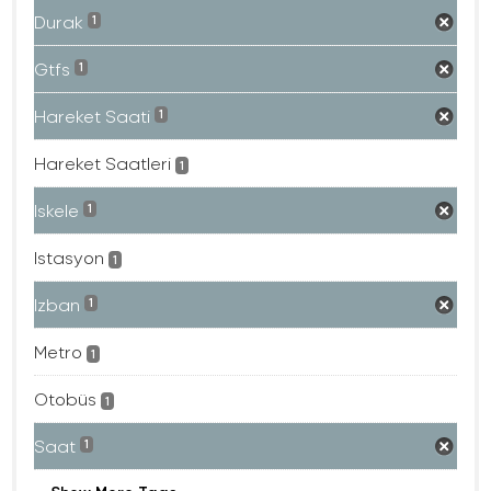
Durak
1
Gtfs
1
Hareket Saati
1
Hareket Saatleri
1
Iskele
1
Istasyon
1
Izban
1
Metro
1
Otobüs
1
Saat
1