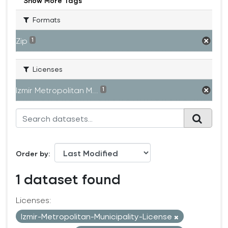
Show More Tags
Formats
Zip
1
Licenses
Izmir Metropolitan M...
1
Order by
1 dataset found
Licenses:
Izmir-Metropolitan-Municipality-License