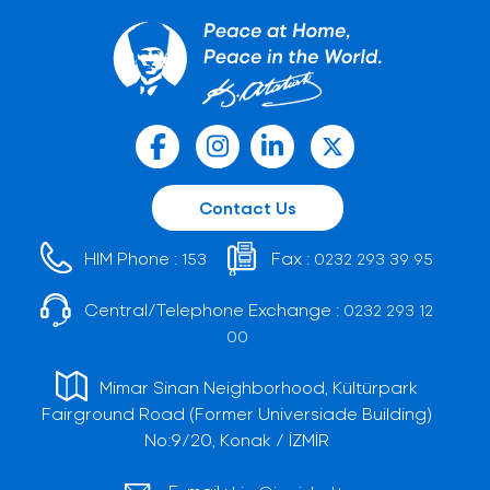
Contact Us
HIM Phone :
Fax :
153
0232 293 39 95
Central/Telephone Exchange :
0232 293 12
00
Mimar Sinan Neighborhood, Kültürpark
Fairground Road (Former Universiade Building)
No:9/20, Konak / İZMİR