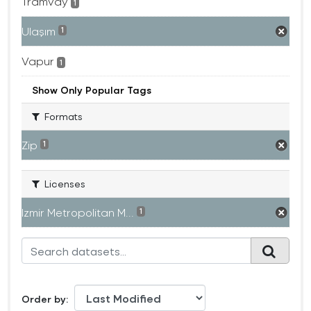
Tramvay
1
Ulaşım
1
Vapur
1
Show Only Popular Tags
Formats
Zip
1
Licenses
Izmir Metropolitan M...
1
Order by