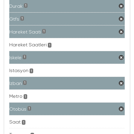
Durak
1
Gtfs
1
Hareket Saati
1
Hareket Saatleri
1
Iskele
1
Istasyon
1
Izban
1
Metro
1
Otobüs
1
Saat
1