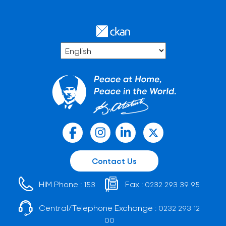
Contact Us
HIM Phone :
Fax :
153
0232 293 39 95
Central/Telephone Exchange :
0232 293 12
00