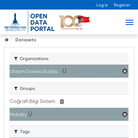
Log in
Register
Datasets
Organizations
Ulaşım Dairesi Başka...
1
Groups
Coğrafi Bilgi Sistem...
1
Mobility
1
Tags