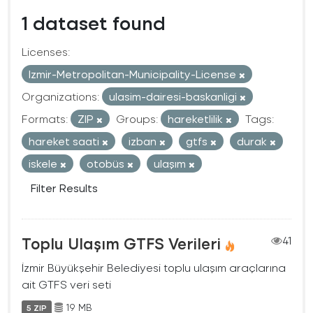
1 dataset found
Licenses:
Izmir-Metropolitan-Municipality-License
Organizations:
ulasim-dairesi-baskanligi
Formats:
ZIP
Groups:
hareketlilik
Tags:
hareket saati
izban
gtfs
durak
iskele
otobüs
ulaşım
Filter Results
Toplu Ulaşım GTFS Verileri
41
İzmir Büyükşehir Belediyesi toplu ulaşım araçlarına
ait GTFS veri seti
19 MB
5 ZIP