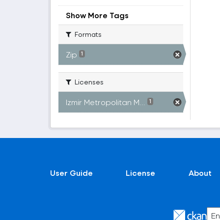
Show More Tags
Formats
Zip
1
Licenses
Izmir Metropolitan M...
1
User Guide
License
About