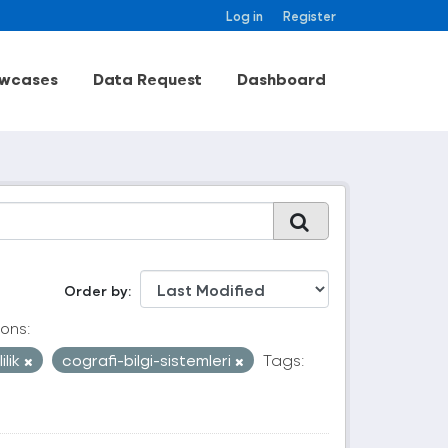
Log in
Register
wcases
Data Request
Dashboard
Order by
ons:
ilik
cografi-bilgi-sistemleri
Tags: