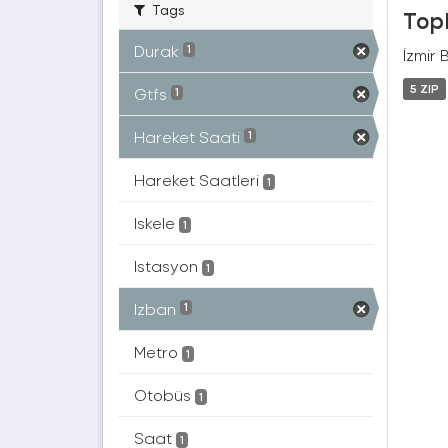
Tags
Topl
Durak
1
İzmir 
5 ZIP
Gtfs
1
Hareket Saati
1
Hareket Saatleri
1
Iskele
1
Istasyon
1
Izban
1
Metro
1
Otobüs
1
Saat
1