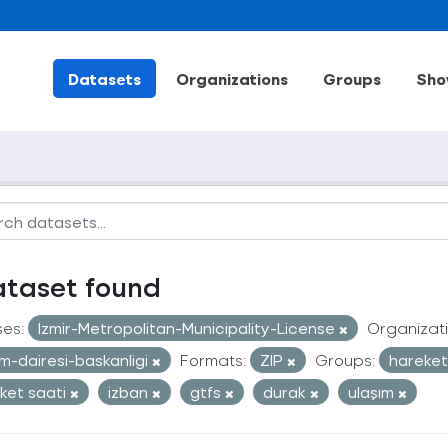
Datasets
Organizations
Groups
Sho
ataset found
ses:
Izmir-Metropolitan-Municipality-License
Organizati
im-dairesi-baskanligi
Formats:
ZIP
Groups:
hareketl
ket saati
izban
gtfs
durak
ulaşım