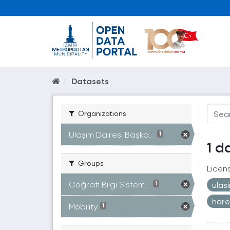
Datasets
Organizations
Ulaşım Dairesi Başka...
1
1 d
Groups
Licen
Coğrafi Bilgi Sistem...
ulas
1
hare
Mobility
1