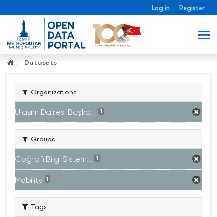
Log in
Register
Datasets
Organizations
Ulaşım Dairesi Başka...
1
Groups
Coğrafi Bilgi Sistem...
1
Mobility
1
Tags