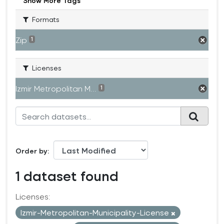
Show More Tags
Formats
Zip
1
Licenses
Izmir Metropolitan M...
1
Order by
1 dataset found
Licenses:
Izmir-Metropolitan-Municipality-License