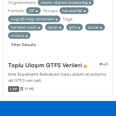
Organizations:
ulasim-dairesi-baskanligi
Formats:
ZIP
Groups:
hareketlilik
cografi-bilgi-sistemleri
Tags:
hareket saati
izban
gtfs
durak
otobüs
Filter Results
Toplu Ulaşım GTFS Verileri
43
İzmir Büyükşehir Belediyesi toplu ulaşım araçlarına
ait GTFS veri seti
19 MB
5 ZIP