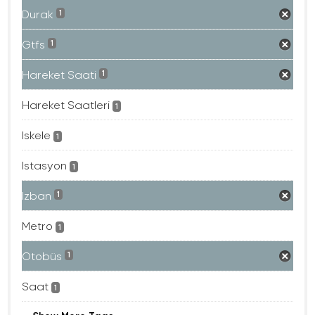
Durak
1
Gtfs
1
Hareket Saati
1
Hareket Saatleri
1
Iskele
1
Istasyon
1
Izban
1
Metro
1
Otobüs
1
Saat
1