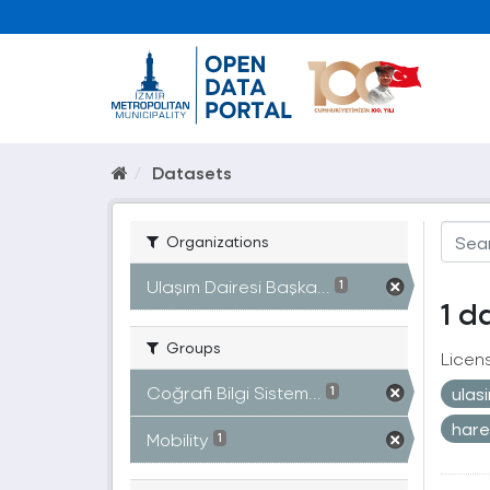
Datasets
Organizations
Ulaşım Dairesi Başka...
1
1 d
Groups
Licen
Coğrafi Bilgi Sistem...
ulas
1
hare
Mobility
1