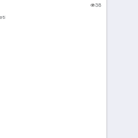
38
eti