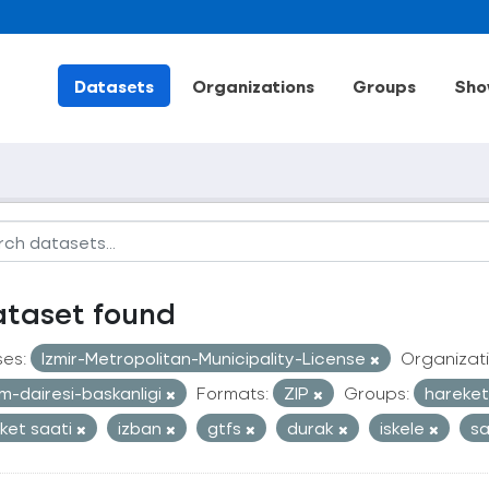
Datasets
Organizations
Groups
Sho
ataset found
ses:
Izmir-Metropolitan-Municipality-License
Organizati
im-dairesi-baskanligi
Formats:
ZIP
Groups:
hareketl
ket saati
izban
gtfs
durak
iskele
s