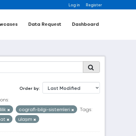
Log in
Register
wcases
Data Request
Dashboard
Order by
ons:
ilik
cografi-bilgi-sistemleri
Tags:
aat
ulaşım