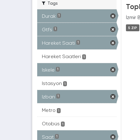
Tags
Topl
Durak
1
İzmir 
5 ZIP
Gtfs
1
Hareket Saati
1
Hareket Saatleri
1
Iskele
1
Istasyon
1
Izban
1
Metro
1
Otobüs
1
Saat
1