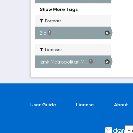
Show More Tags
Formats
Zip
1
Licenses
Izmir Metropolitan M...
1
User Guide
License
About