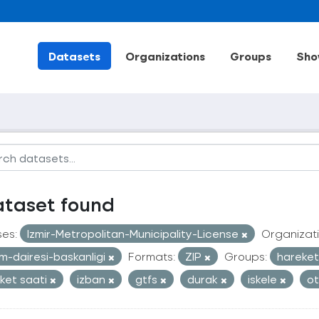
Datasets
Organizations
Groups
Sho
ataset found
ses:
Izmir-Metropolitan-Municipality-License
Organizati
im-dairesi-baskanligi
Formats:
ZIP
Groups:
hareketl
ket saati
izban
gtfs
durak
iskele
o