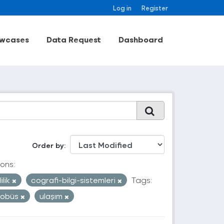
Log in
Register
wcases
Data Request
Dashboard
Order by
ons:
ilik
cografi-bilgi-sistemleri
Tags:
tobüs
ulaşım