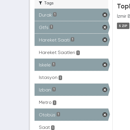
Tags
Topl
Durak
1
İzmir 
5 ZIP
Gtfs
1
Hareket Saati
1
Hareket Saatleri
1
Iskele
1
Istasyon
1
Izban
1
Metro
1
Otobüs
1
Saat
1