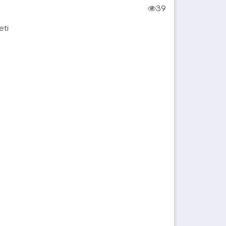
39
eti