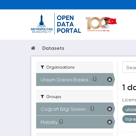
Datasets
Organizations
Ulaşım Dairesi Başka...
1
1 d
Groups
Licen
Coğrafi Bilgi Sistem...
ulas
1
hare
Mobility
1