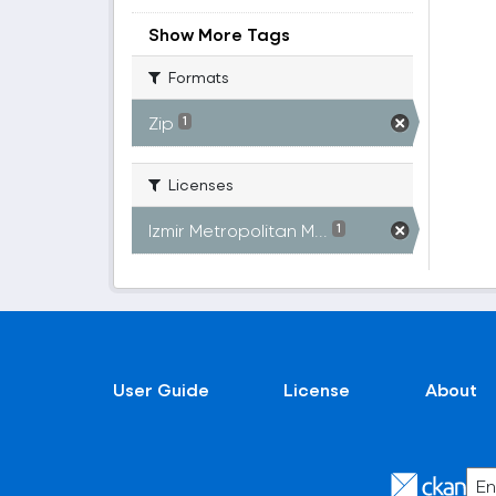
Show More Tags
Formats
Zip
1
Licenses
Izmir Metropolitan M...
1
User Guide
License
About