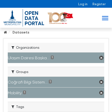
Log in
Register
Datasets
Organizations
Ulaşım Dairesi Başka...
1
Groups
Coğrafi Bilgi Sistem...
1
Mobility
1
Tags