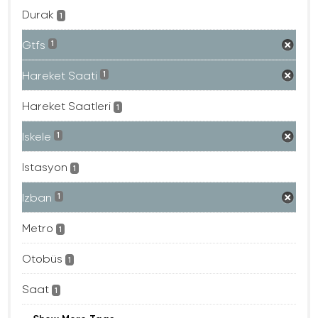
Durak
1
Gtfs
1
Hareket Saati
1
Hareket Saatleri
1
Iskele
1
Istasyon
1
Izban
1
Metro
1
Otobüs
1
Saat
1