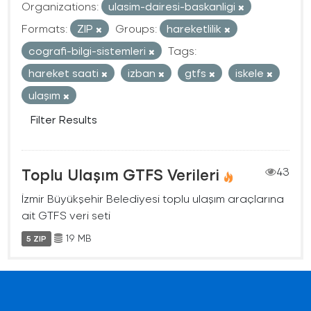
Organizations:
ulasim-dairesi-baskanligi
Formats:
ZIP
Groups:
hareketlilik
cografi-bilgi-sistemleri
Tags:
hareket saati
izban
gtfs
iskele
ulaşım
Filter Results
Toplu Ulaşım GTFS Verileri
43
İzmir Büyükşehir Belediyesi toplu ulaşım araçlarına
ait GTFS veri seti
19 MB
5 ZIP