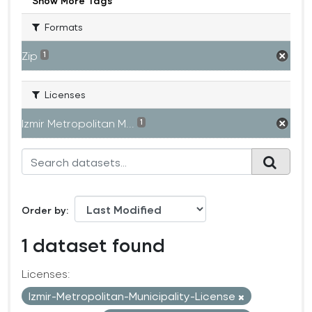
Show More Tags
Formats
Zip
1
Licenses
Izmir Metropolitan M...
1
Order by
1 dataset found
Licenses:
Izmir-Metropolitan-Municipality-License