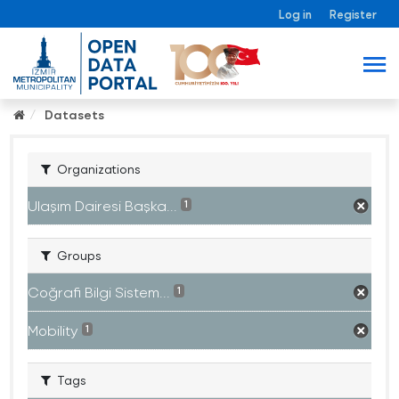
Log in
Register
Datasets
Organizations
Ulaşım Dairesi Başka...
1
Groups
Coğrafi Bilgi Sistem...
1
Mobility
1
Tags