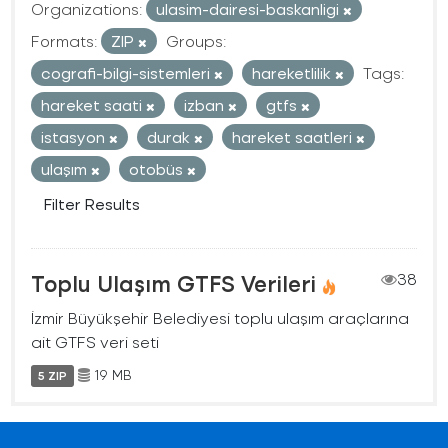
Organizations:
ulasim-dairesi-baskanligi
Formats:
ZIP
Groups:
cografi-bilgi-sistemleri
hareketlilik
Tags:
hareket saati
izban
gtfs
istasyon
durak
hareket saatleri
ulaşım
otobüs
Filter Results
Toplu Ulaşım GTFS Verileri
38
İzmir Büyükşehir Belediyesi toplu ulaşım araçlarına
ait GTFS veri seti
19 MB
5 ZIP