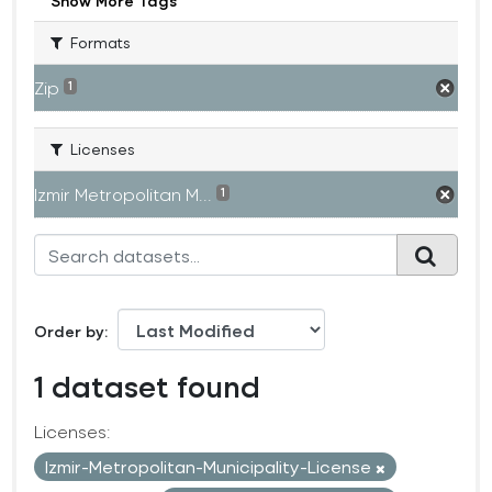
Show More Tags
Formats
Zip
1
Licenses
Izmir Metropolitan M...
1
Order by
1 dataset found
Licenses:
Izmir-Metropolitan-Municipality-License