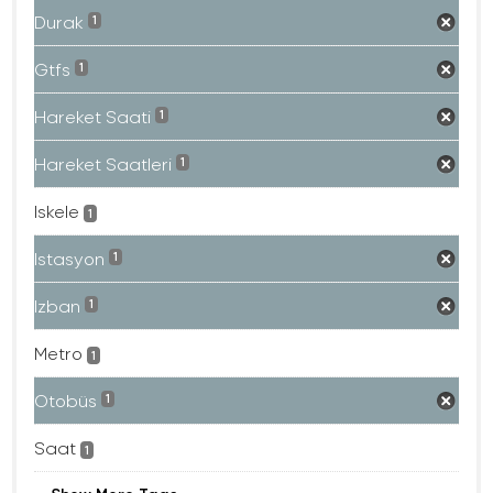
Durak
1
Gtfs
1
Hareket Saati
1
Hareket Saatleri
1
Iskele
1
Istasyon
1
Izban
1
Metro
1
Otobüs
1
Saat
1