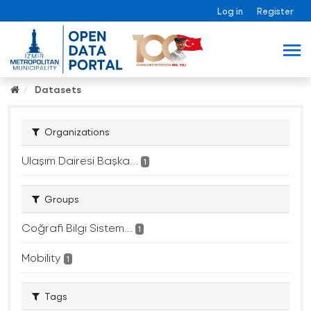
Log in
Register
Datasets
Organizations
Ulaşım Dairesi Başka...
1
Groups
Coğrafi Bilgi Sistem...
1
Mobility
1
Tags