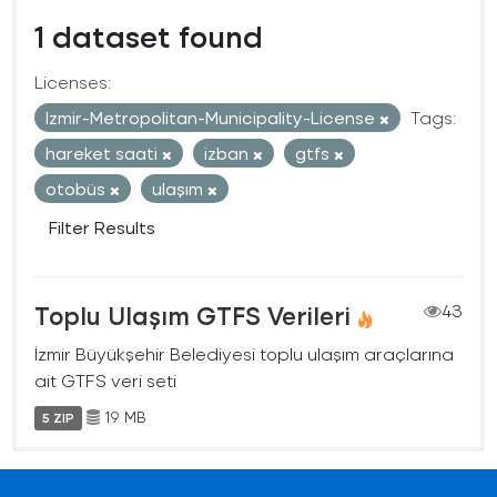
1 dataset found
Licenses:
Izmir-Metropolitan-Municipality-License
Tags:
hareket saati
izban
gtfs
otobüs
ulaşım
Filter Results
Toplu Ulaşım GTFS Verileri
43
İzmir Büyükşehir Belediyesi toplu ulaşım araçlarına
ait GTFS veri seti
19 MB
5 ZIP