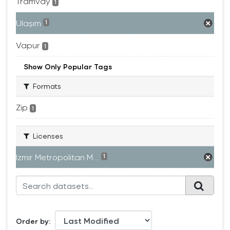
Tramvay
1
Ulaşım
1
Vapur
1
Show Only Popular Tags
Formats
Zip
1
Licenses
Izmir Metropolitan M...
1
Order by