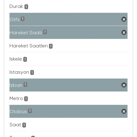
Durak
1
Gtfs
1
Hareket Saati
1
Hareket Saatleri
1
Iskele
1
Istasyon
1
Izban
1
Metro
1
Otobüs
1
Saat
1