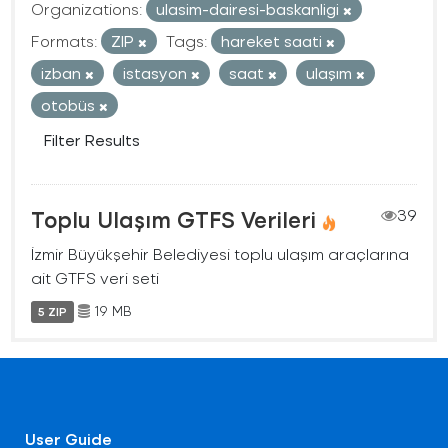
Organizations:
ulasim-dairesi-baskanligi
Formats:
ZIP
Tags:
hareket saati
izban
istasyon
saat
ulaşım
otobüs
Filter Results
Toplu Ulaşım GTFS Verileri
39
İzmir Büyükşehir Belediyesi toplu ulaşım araçlarına
ait GTFS veri seti
19 MB
5 ZIP
User Guide