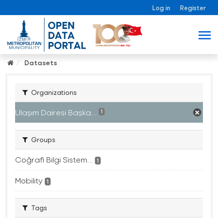
Log in
Register
Datasets
Organizations
Ulaşım Dairesi Başka...
1
Groups
Coğrafi Bilgi Sistem...
1
Mobility
1
Tags