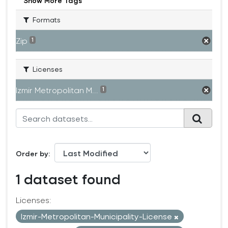
Show More Tags
Formats
Zip
1
Licenses
Izmir Metropolitan M...
1
Order by
1 dataset found
Licenses:
Izmir-Metropolitan-Municipality-License