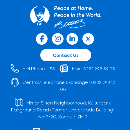
Contact Us
HIM Phone :
Fax :
153
0232 293 39 95
Central/Telephone Exchange :
0232 293 12
00
Mimar Sinan Neighborhood, Kültürpark
Fairground Road (Former Universiade Building)
No:9/20, Konak / İZMİR