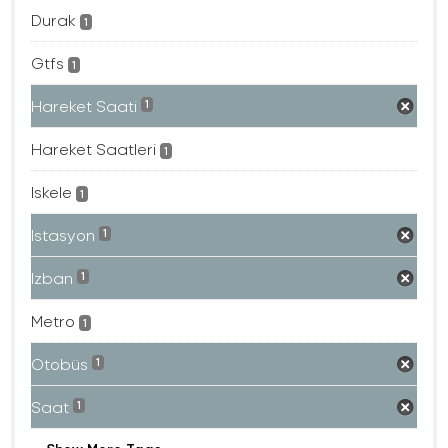
Durak
1
Gtfs
1
Hareket Saati
1
Hareket Saatleri
1
Iskele
1
Istasyon
1
Izban
1
Metro
1
Otobüs
1
Saat
1