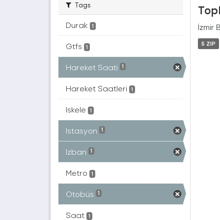
Tags
Topl
Durak
İzmir 
1
5 ZIP
Gtfs
1
Hareket Saati
1
Hareket Saatleri
1
Iskele
1
Istasyon
1
Izban
1
Metro
1
Otobüs
1
Saat
1