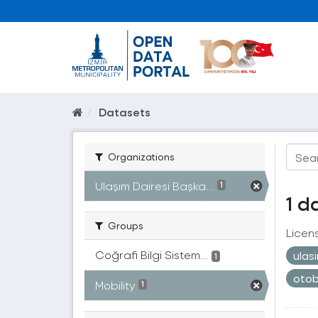
Datasets
Organizations
Ulaşım Dairesi Başka...
1
1 d
Groups
Licen
Coğrafi Bilgi Sistem...
ulas
1
oto
Mobility
1