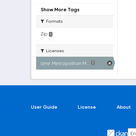
Show More Tags
Formats
Zip
1
Licenses
Izmir Metropolitan M...
1
User Guide
License
About