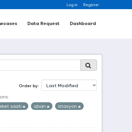
Log in
Register
wcases
Data Request
Dashboard
Order by
ons:
eket saati
izban
istasyon