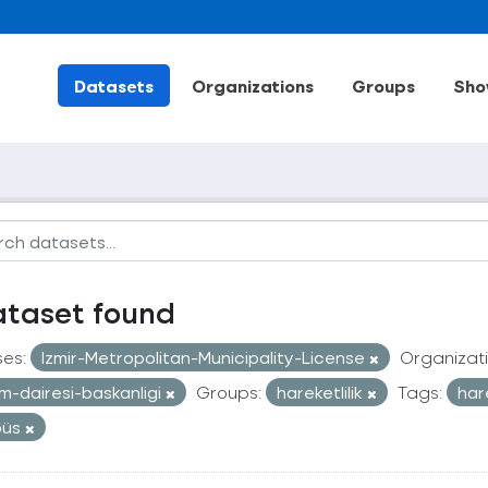
Datasets
Organizations
Groups
Sho
ataset found
ses:
Izmir-Metropolitan-Municipality-License
Organizati
im-dairesi-baskanligi
Groups:
hareketlilik
Tags:
har
büs