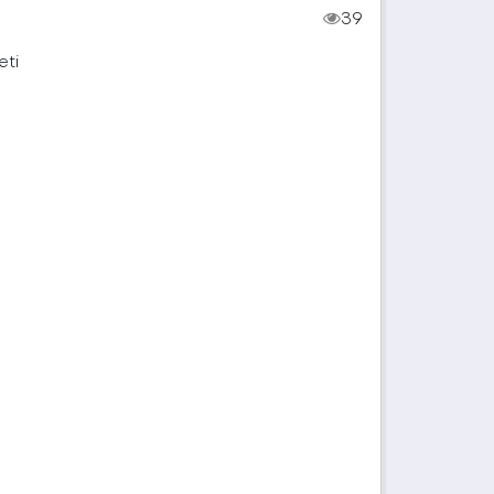
39
eti