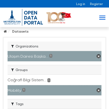
Log in
Register
Datasets
Organizations
Ulaşım Dairesi Başka...
1
Groups
Coğrafi Bilgi Sistem...
1
Mobility
1
Tags