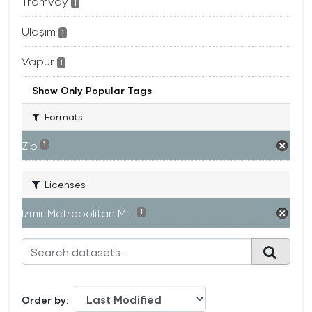
Tramvay
1
Ulaşım
1
Vapur
1
Show Only Popular Tags
Formats
Zip
1
Licenses
Izmir Metropolitan M...
1
Order by