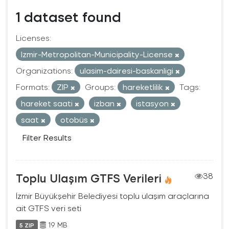
1 dataset found
Licenses:
Izmir-Metropolitan-Municipality-License
Organizations:
ulasim-dairesi-baskanligi
Formats:
ZIP
Groups:
hareketlilik
Tags:
hareket saati
izban
istasyon
saat
otobüs
Filter Results
Toplu Ulaşım GTFS Verileri
38
İzmir Büyükşehir Belediyesi toplu ulaşım araçlarına
ait GTFS veri seti
19 MB
5 ZIP