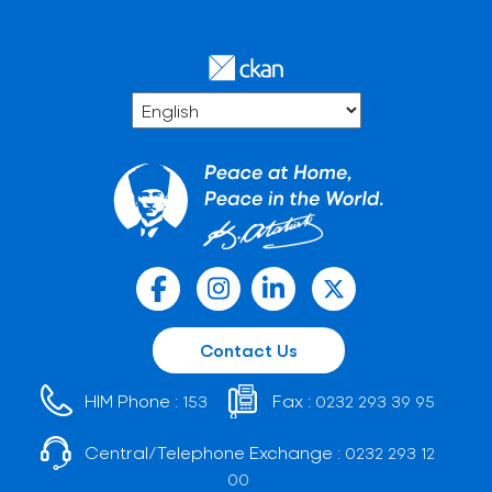
Contact Us
HIM Phone :
Fax :
153
0232 293 39 95
Central/Telephone Exchange :
0232 293 12
00