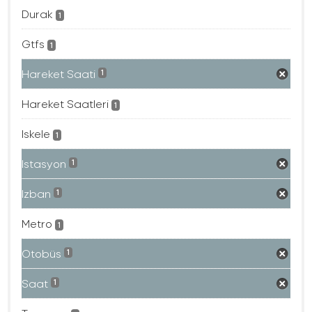
Durak
1
Gtfs
1
Hareket Saati
1
Hareket Saatleri
1
Iskele
1
Istasyon
1
Izban
1
Metro
1
Otobüs
1
Saat
1