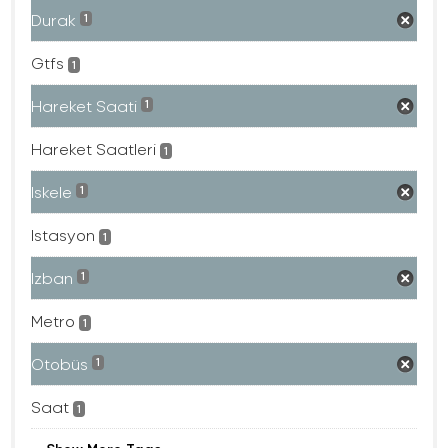
Durak
1
Gtfs
1
Hareket Saati
1
Hareket Saatleri
1
Iskele
1
Istasyon
1
Izban
1
Metro
1
Otobüs
1
Saat
1