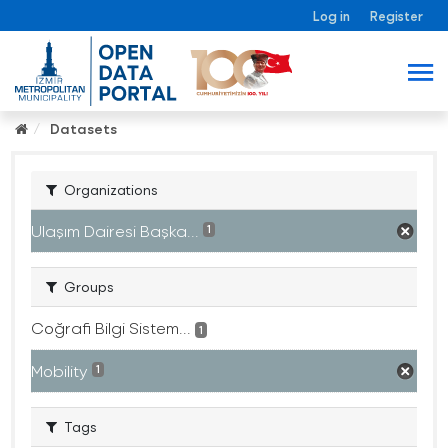
Log in
Register
Datasets
Organizations
Ulaşım Dairesi Başka...
1
Groups
Coğrafi Bilgi Sistem...
1
Mobility
1
Tags