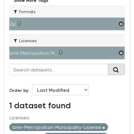
Show More Tags
Formats
Zip
1
Licenses
Izmir Metropolitan M...
1
Order by
1 dataset found
Licenses:
Izmir-Metropolitan-Municipality-License