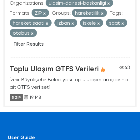
Organizations:
ulasim-dairesi-baskanligi
Formats:
ZIP
Groups:
hareketlilik
Tags:
hareket saati
izban
iskele
saat
otobüs
Filter Results
Toplu Ulaşım GTFS Verileri
43
İzmir Büyükşehir Belediyesi toplu ulaşım araçlarına
ait GTFS veri seti
19 MB
5 ZIP
User Guide