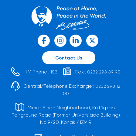
Contact Us
HIM Phone :
Fax :
153
0232 293 39 95
Central/Telephone Exchange :
0232 293 12
00
Mimar Sinan Neighborhood, Kültürpark
Fairground Road (Former Universiade Building)
No:9/20, Konak / İZMİR