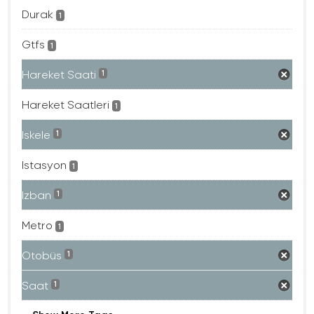
Durak
1
Gtfs
1
Hareket Saati
1
Hareket Saatleri
1
Iskele
1
Istasyon
1
Izban
1
Metro
1
Otobüs
1
Saat
1