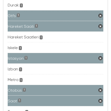
Durak
1
Gtfs
1
Hareket Saati
1
Hareket Saatleri
1
Iskele
1
Istasyon
1
Izban
1
Metro
1
Otobüs
1
Saat
1