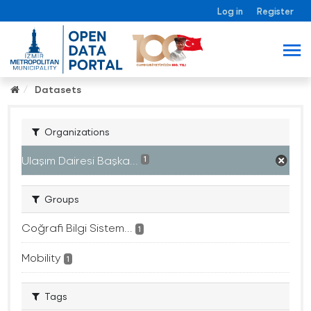
Log in
Register
Datasets
Organizations
Ulaşım Dairesi Başka...
1
Groups
Coğrafi Bilgi Sistem...
1
Mobility
1
Tags