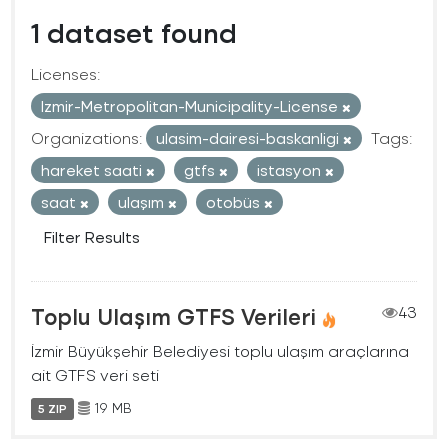
1 dataset found
Licenses:
Izmir-Metropolitan-Municipality-License
Organizations:
ulasim-dairesi-baskanligi
Tags:
hareket saati
gtfs
istasyon
saat
ulaşım
otobüs
Filter Results
Toplu Ulaşım GTFS Verileri
43
İzmir Büyükşehir Belediyesi toplu ulaşım araçlarına
ait GTFS veri seti
19 MB
5 ZIP