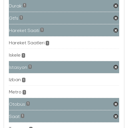
Durak
1
Gtfs
1
Hareket Saati
1
Hareket Saatleri
1
Iskele
1
Istasyon
1
Izban
1
Metro
1
Otobüs
1
Saat
1