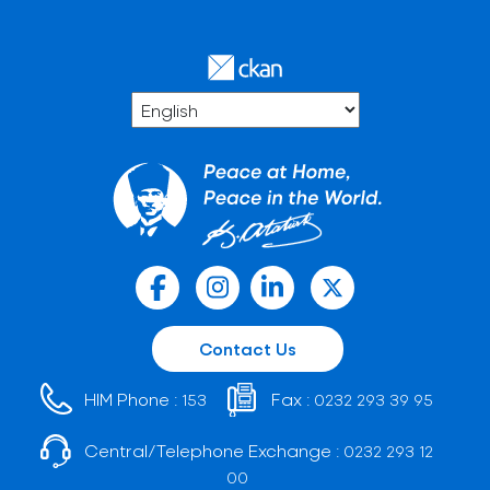
Contact Us
HIM Phone :
Fax :
153
0232 293 39 95
Central/Telephone Exchange :
0232 293 12
00