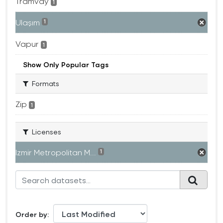
Tramvay
1
Ulaşım
1
Vapur
1
Show Only Popular Tags
Formats
Zip
1
Licenses
Izmir Metropolitan M...
1
Order by