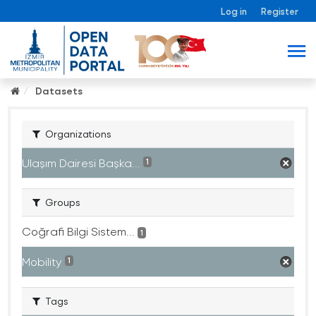
Log in
Register
Datasets
Organizations
Ulaşım Dairesi Başka...
1
Groups
Coğrafi Bilgi Sistem...
1
Mobility
1
Tags