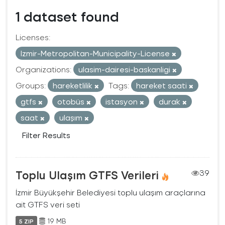
1 dataset found
Licenses:
Izmir-Metropolitan-Municipality-License
Organizations:
ulasim-dairesi-baskanligi
Groups:
hareketlilik
Tags:
hareket saati
gtfs
otobüs
istasyon
durak
saat
ulaşım
Filter Results
Toplu Ulaşım GTFS Verileri
39
İzmir Büyükşehir Belediyesi toplu ulaşım araçlarına
ait GTFS veri seti
19 MB
5 ZIP