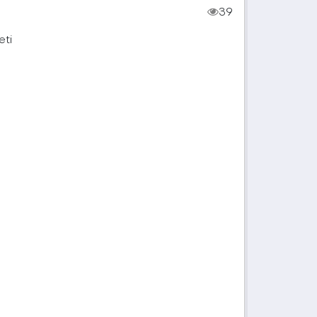
39
eti