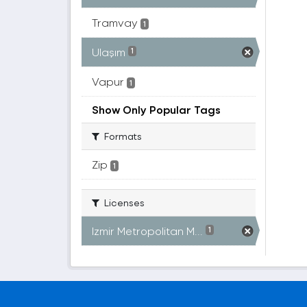
Tramvay
1
Ulaşım
1
Vapur
1
Show Only Popular Tags
Formats
Zip
1
Licenses
Izmir Metropolitan M...
1