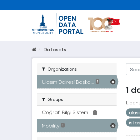
Datasets
Organizations
Ulaşım Dairesi Başka...
1
1 d
Groups
Licen
Coğrafi Bilgi Sistem...
ulas
1
ista
Mobility
1