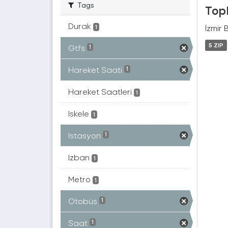
Tags
Topl
Durak
İzmir 
1
5 ZIP
Gtfs
1
Hareket Saati
1
Hareket Saatleri
1
Iskele
1
Istasyon
1
Izban
1
Metro
1
Otobüs
1
Saat
1