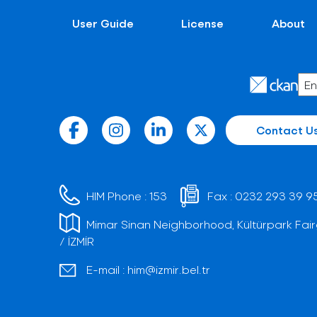
User Guide
License
About
Contact U
HIM Phone :
153
Fax :
0232 293 39 9
Mimar Sinan Neighborhood, Kültürpark Fair
/ İZMİR
E-mail :
him@izmir.bel.tr