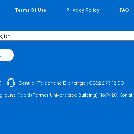
Terms Of Use
Privacy Policy
FAQ
s
5
Central/Telephone Exchange :
0232 293 12 00
ground Road (Former Universiade Building) No:9/20, Konak