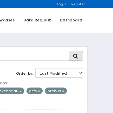
Log in
Register
wcases
Data Request
Dashboard
Order by
ons:
eket saati
gtfs
otobüs