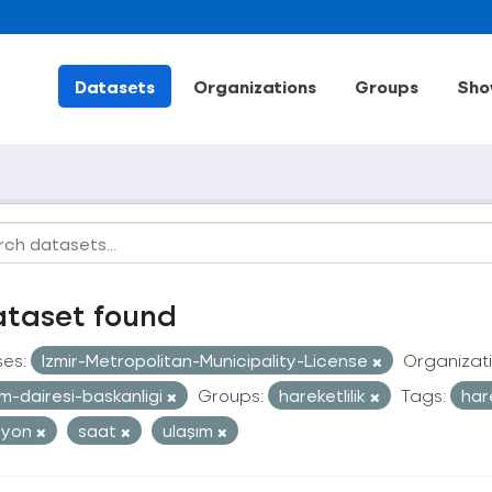
Datasets
Organizations
Groups
Sho
ataset found
ses:
Izmir-Metropolitan-Municipality-License
Organizati
im-dairesi-baskanligi
Groups:
hareketlilik
Tags:
har
syon
saat
ulaşım