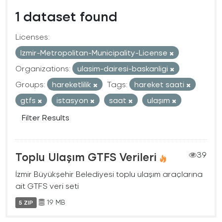
1 dataset found
Licenses:
Izmir-Metropolitan-Municipality-License
Organizations:
ulasim-dairesi-baskanligi
Groups:
hareketlilik
Tags:
hareket saati
gtfs
istasyon
saat
ulaşım
Filter Results
Toplu Ulaşım GTFS Verileri
39
İzmir Büyükşehir Belediyesi toplu ulaşım araçlarına
ait GTFS veri seti
19 MB
5 ZIP