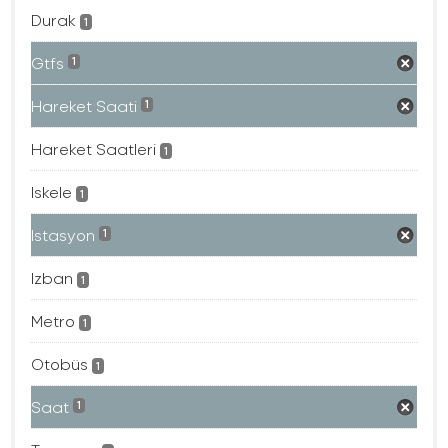
Durak
1
Gtfs
1
Hareket Saati
1
Hareket Saatleri
1
Iskele
1
Istasyon
1
Izban
1
Metro
1
Otobüs
1
Saat
1