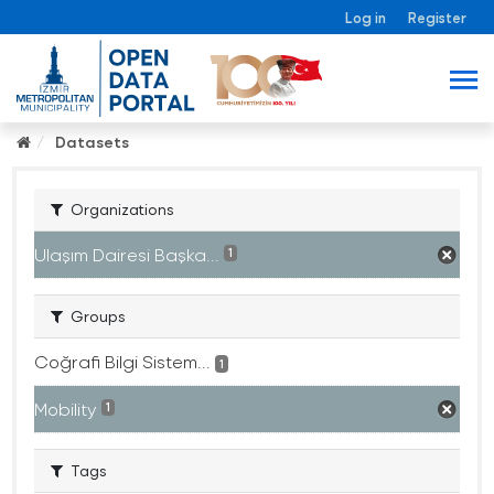
Log in
Register
Datasets
Organizations
Ulaşım Dairesi Başka...
1
Groups
Coğrafi Bilgi Sistem...
1
Mobility
1
Tags