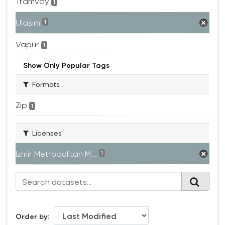
Tramvay
1
Ulaşım
1
Vapur
1
Show Only Popular Tags
Formats
Zip
1
Licenses
Izmir Metropolitan M...
1
Order by